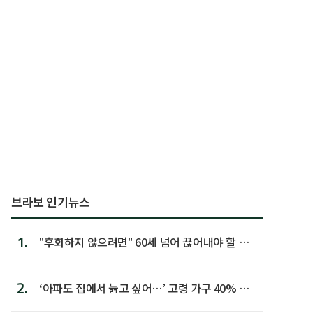
브라보 인기뉴스
1.
"후회하지 않으려면" 60세 넘어 끊어내야 할 사
람 1위
2.
‘아파도 집에서 늙고 싶어…’ 고령 가구 40% 노
후 주택이라 어...