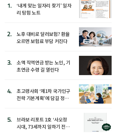
1.
‘내게 맞는 일자리 찾기’ 일자
리 탐험 노트
2.
노후 대비로 달러보험? 환율
오르면 보험료 부담 커진다
3.
소액 직역연금 받는 노인, 기
초연금 수령 길 열린다
4.
초고령사회 ‘제1차 국가인구
전략 기본계획’에 담길 정책
은
5.
브라보 리포트 1호 ‘사오정
시대, 73세까지 일하기 전략’