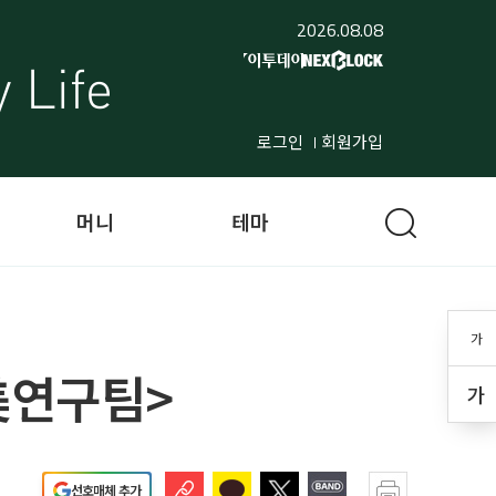
2026.08.08
로그인
회원가입
머니
테마
가
美연구팀>
가
선호매체 추가