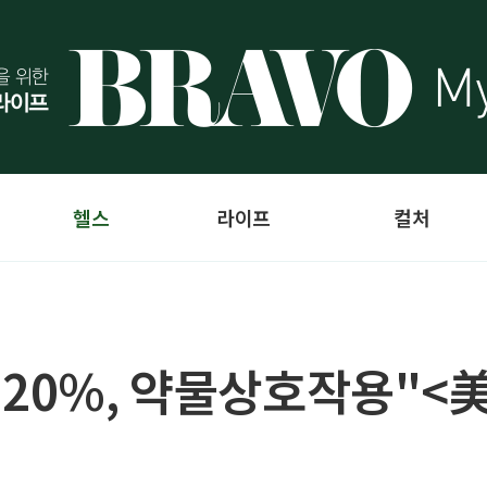
헬스
라이프
컬처
 20%, 약물상호작용"<