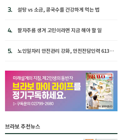
3.
설탕 vs 소금, 콩국수를 건강하게 먹는 법
4.
팔자주름 생겨 고민이라면 지금 해야 할 일
5.
노인일자리 안전관리 강화, 안전전담인력 613명
첫 배치
브라보 추천뉴스