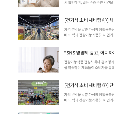
시 확인하며, 걸음 수와 수면 시간을
을 돕는 앱도 있다. 여기에 스마트워
살피기도 한다. 건강상태를 살피는 
워치나 운동 앱을 먼저 떠올리기 쉽
[건기식 소비 새바람 ⑥] 새
가격 부담을 낮춘 가성비 생활용품점
베러, 약과 건강기능식품(이하 건기
합한 체험형 약국까지. 약과 건강기
고 선택지는 많아졌다. 하지만 무엇
용하면 좋을지 현장을 직접 방문해 
“SNS 영양제 광고, 어디
수
건강기능식품 전성시대다. 홈쇼핑과 
을 약속하는 제품들이 소비자를 유혹
제를 고르는 기준이 무엇보다 중요해
다. 특히 영생을 꿈꾸며 불로초를 찾
황 프로젝트’가 SNS를 중심으로 펼
[건기식 소비 새바람 ②] 단
가격 부담을 낮춘 가성비 생활용품점
베러, 약과 건강기능식품(이하 건기
합한 체험형 약국까지. 약과 건강기
고 선택지는 많아졌다. 하지만 무엇