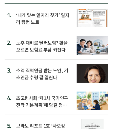
1.
‘내게 맞는 일자리 찾기’ 일자
리 탐험 노트
2.
노후 대비로 달러보험? 환율
오르면 보험료 부담 커진다
3.
소액 직역연금 받는 노인, 기
초연금 수령 길 열린다
4.
초고령사회 ‘제1차 국가인구
전략 기본계획’에 담길 정책
은
5.
브라보 리포트 1호 ‘사오정