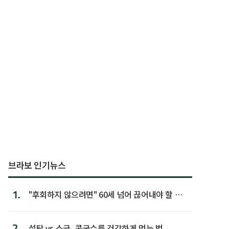
브라보 인기뉴스
1.
"후회하지 않으려면" 60세 넘어 끊어내야 할 사
람 1위
2.
설탕 vs 소금, 콩국수를 건강하게 먹는 법