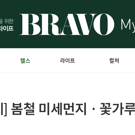
헬스
라이프
컬처
게] 봄철 미세먼지ㆍ꽃가루,