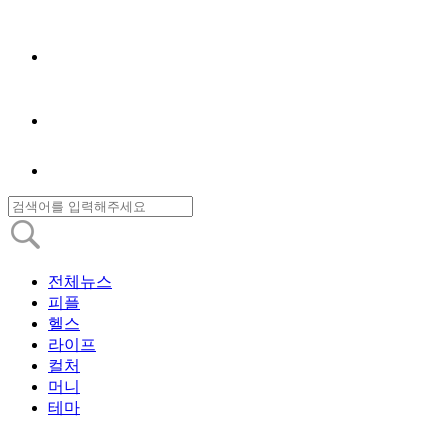
전체뉴스
피플
헬스
라이프
컬처
머니
테마