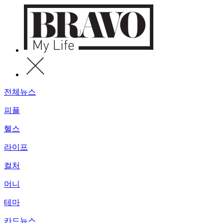
전체뉴스
피플
헬스
라이프
컬처
머니
테마
카드뉴스