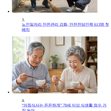
3.
노인일자리 안전관리 강화, 안전전담인력 613명 첫
배치
4.
“아침식사는 든든하게” 70세 이상 식생활 점수 가
장 높아