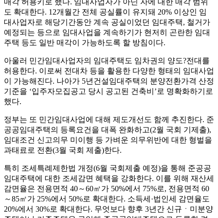
매각 허용키로 했다. 임대사업자가 아닌 자에 대한 매각 범위
도 확대한다. 12개월간 전체 공실률이 유지돼 20% 이상인 임
대사업자로 해당기간동안 계속 공실이었던 임대주택, 철거가
예정되는 등으로 임대사업을 계속하기가 현저히 곤란한 임대
주택 등도 일반 매각이 가능하도록 할 방침이다.
아울러 민간임대사업자의 임대주택도 임차권의 양도?전대를
허용한다. 이로써 전대차 등을 활용한 다양한 형태의 임대사업
이 가능해진다. 나아가 5년건설임대주택의 분양전환가격 산정
기준을 ‘입주자모집공고 당시 공고된 건축비’로 명확화하기로
했다.
정부는 또 민간임대사업에 대해 제도개선도 함께 추진한다. 준
공공임대주택의 등록요건을 대폭 완화하고(2월 국회 기제출),
임대조건 신고의무 미이행 등 가벼운 의무위반에 대한 형벌을
과태료로 전환(3월 국회 제출)한다.
특히 조세특례제한법 개정(6월 국회제출 예정)을 통해 준공공
임대주택에 대한 조세감면 혜택을 강화한다. 이를 위해 재산세
감면율은 전용면적 40～60㎡가 50%에서 75%로, 전용면적 60
～85㎡가 25%에서 50%로 확대한다. 소득세·법인세 감면율도
20%에서 30%로 확대한다. 무엇보다 향후 3년간 신규ㆍ미분양