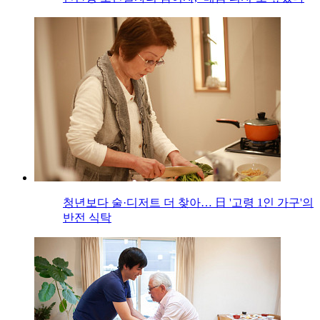
청년보다 술·디저트 더 찾아… 日 '고령 1인 가구'의
반전 식탁