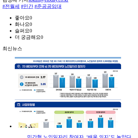
#전월세
#민간
#준공공임대
좋아요
0
화나요
0
슬퍼요
0
더 궁금해요
0
최신뉴스
민간형 노인일자리 참여자, ‘배움 의지’도 높았다