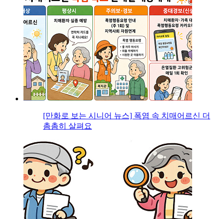
[만화로 보는 시니어 뉴스] 폭염 속 치매어르신 더
촘촘히 살펴요