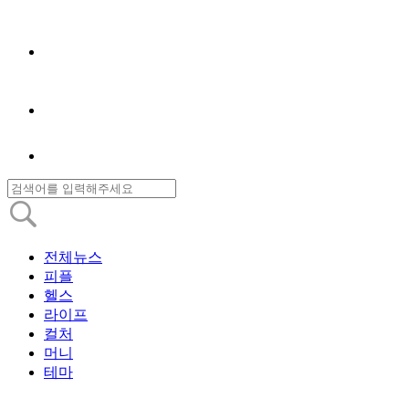
전체뉴스
피플
헬스
라이프
컬처
머니
테마