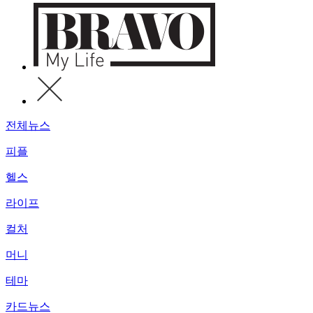
전체뉴스
피플
헬스
라이프
컬처
머니
테마
카드뉴스