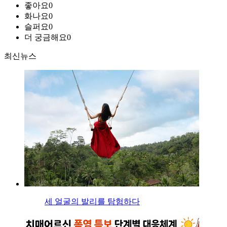
좋아요
0
화나요
0
슬퍼요
0
더 궁금해요
0
최신뉴스
세 얼굴의 발리를 탐험하다