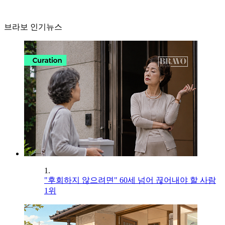
브라보 인기뉴스
1.
"후회하지 않으려면" 60세 넘어 끊어내야 할 사람
1위