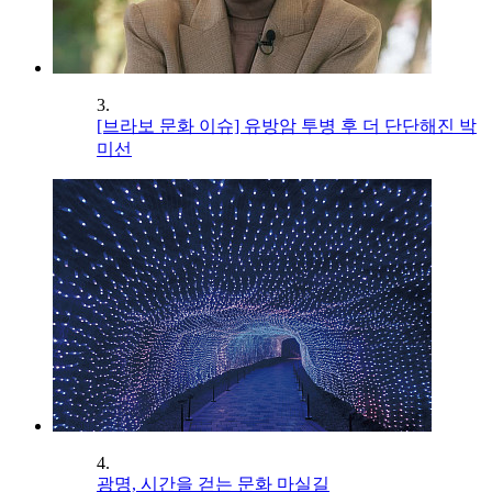
3.
[브라보 문화 이슈] 유방암 투병 후 더 단단해진 박
미선
4.
광명, 시간을 걷는 문화 마실길