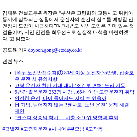
김재운 건설교통위원장은 “부산은 고령화와 교통사고 위험이
동시에 심화되는 상황에서 운전자의 순간적 실수를 예방할 안
전장치 도입이 시급하다”며 “내년도 시범 도입은 의미 있는 첫
걸음이며, 시민 안전을 최우선으로 실질적 대책을 마련하겠
다”고 밝혔다.
공도윤 기자
doyoon.gong@etoday.co.kr
관련 뉴스
[폭우 노인안전수칙]① 80세 이상 운전자 35만명, 집중호
우 운전 시 유의사항
고령 운전자 천만 시대 대비 ‘조건부 면허’ 도입 시동
5년간 졸음운전 252명 사망…65세 이상 고령운전자 취약
안전한 운전, 나이 들어서도 지킬 수 있을까
日 기업, 넘어지지 않는 3륜차로 ‘노인 운전’ 문제 해결
제안
"코스피 상승의 착시"…시총 3~10위 영향력 후퇴
#급발진
#고령자운전
#시니어
#부모님
#오작동