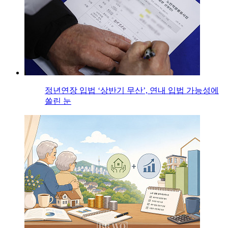
정년연장 입법 ‘상반기 무산’, 연내 입법 가능성에
쏠린 눈