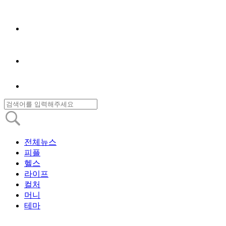
전체뉴스
피플
헬스
라이프
컬처
머니
테마