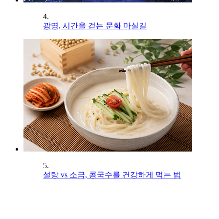
4.
광명, 시간을 걷는 문화 마실길
5.
설탕 vs 소금, 콩국수를 건강하게 먹는 법