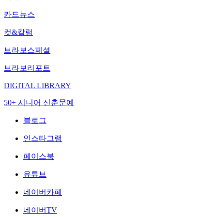
카드뉴스
컷&칼럼
브라보스페셜
브라보리포트
DIGITAL LIBRARY
50+ 시니어 신춘문예
블로그
인스타그램
페이스북
유튜브
네이버카페
네이버TV