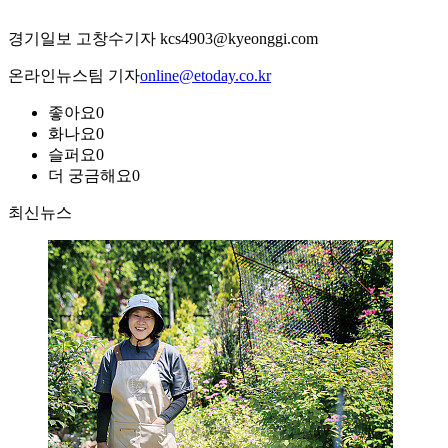
경기일보 고창수기자 kcs4903@kyeonggi.com
온라인뉴스팀 기자
online@etoday.co.kr
좋아요
0
화나요
0
슬퍼요
0
더 궁금해요
0
최신뉴스