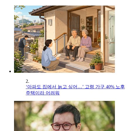
2.
‘아파도 집에서 늙고 싶어…’ 고령 가구 40% 노후
주택이라 어려워