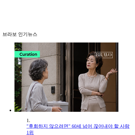
브라보 인기뉴스
1.
"후회하지 않으려면" 60세 넘어 끊어내야 할 사람
1위