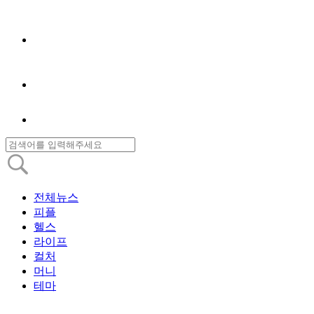
전체뉴스
피플
헬스
라이프
컬처
머니
테마