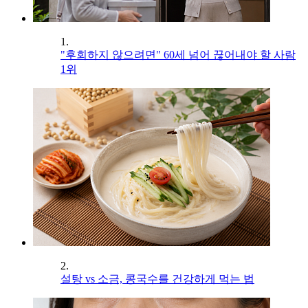
1.
"후회하지 않으려면" 60세 넘어 끊어내야 할 사람
1위
2.
설탕 vs 소금, 콩국수를 건강하게 먹는 법