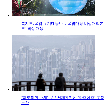
복지부, 폭염 초기대응반→‘폭염대응 비상대책본
부’ 격상 대응
“해로하면 손해?” 8·3 세제개편에 ‘황혼이혼’ 조장
논란