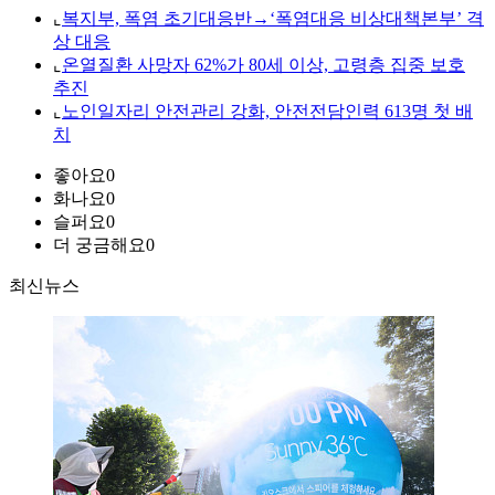
⌞
복지부, 폭염 초기대응반→‘폭염대응 비상대책본부’ 격
상 대응
⌞
온열질환 사망자 62%가 80세 이상, 고령층 집중 보호
추진
⌞
노인일자리 안전관리 강화, 안전전담인력 613명 첫 배
치
좋아요
0
화나요
0
슬퍼요
0
더 궁금해요
0
최신뉴스