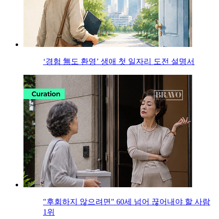
‘경험 無도 환영’ 생애 첫 일자리 도전 설명서
"후회하지 않으려면" 60세 넘어 끊어내야 할 사람
1위