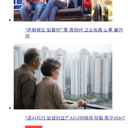
“은퇴해도 일할까” 美 중장년 고소득층 노후 불안
커
“공시지가 보셨어요?” 시니어에게 닥칠 청구서는?