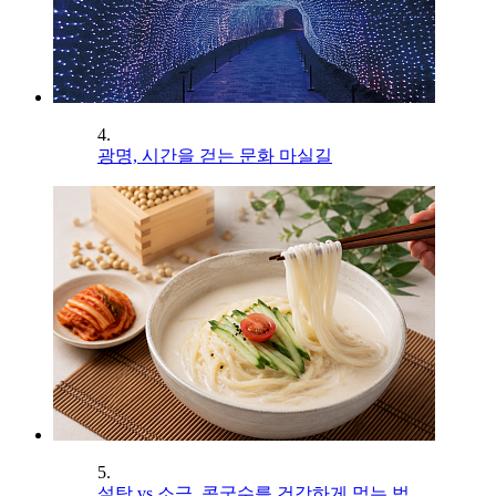
4.
광명, 시간을 걷는 문화 마실길
5.
설탕 vs 소금, 콩국수를 건강하게 먹는 법