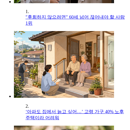
1.
"후회하지 않으려면" 60세 넘어 끊어내야 할 사람
1위
2.
‘아파도 집에서 늙고 싶어…’ 고령 가구 40% 노후
주택이라 어려워