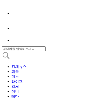
전체뉴스
피플
헬스
라이프
컬처
머니
테마