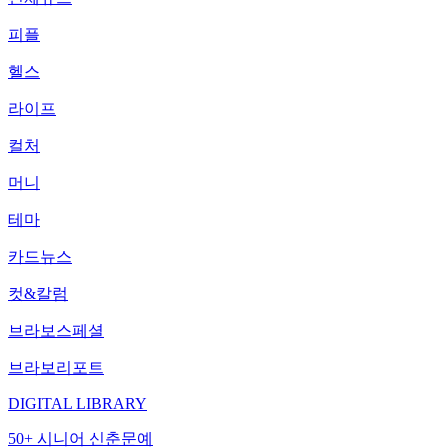
피플
헬스
라이프
컬처
머니
테마
카드뉴스
컷&칼럼
브라보스페셜
브라보리포트
DIGITAL LIBRARY
50+ 시니어 신춘문예