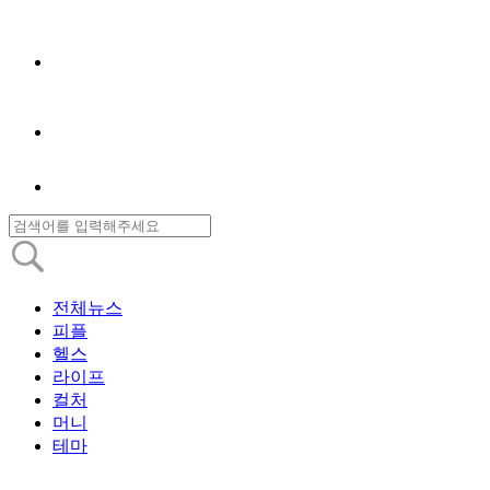
전체뉴스
피플
헬스
라이프
컬처
머니
테마