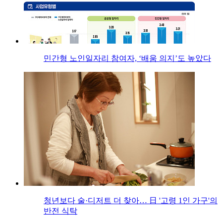
민간형 노인일자리 참여자, ‘배움 의지’도 높았다
청년보다 술·디저트 더 찾아… 日 '고령 1인 가구'의
반전 식탁