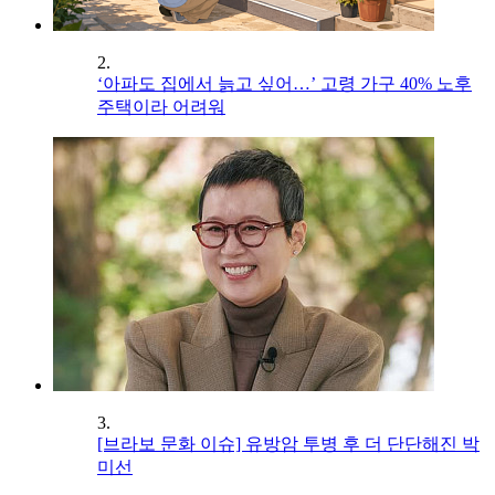
2.
‘아파도 집에서 늙고 싶어…’ 고령 가구 40% 노후
주택이라 어려워
3.
[브라보 문화 이슈] 유방암 투병 후 더 단단해진 박
미선