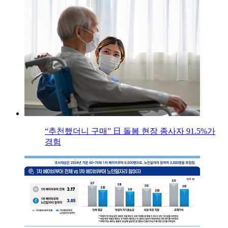
“추천했더니 구매” 日 돌봄 현장 종사자 91.5%가
경험