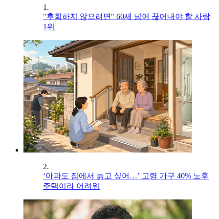
1.
"후회하지 않으려면" 60세 넘어 끊어내야 할 사람
1위
2.
‘아파도 집에서 늙고 싶어…’ 고령 가구 40% 노후
주택이라 어려워