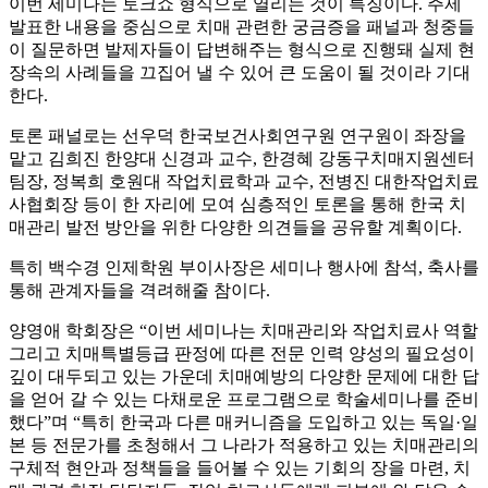
이번 세미나는 토크쇼 형식으로 열리는 것이 특징이다. 주제
발표한 내용을 중심으로 치매 관련한 궁금증을 패널과 청중들
이 질문하면 발제자들이 답변해주는 형식으로 진행돼 실제 현
장속의 사례들을 끄집어 낼 수 있어 큰 도움이 될 것이라 기대
한다.
토론 패널로는 선우덕 한국보건사회연구원 연구원이 좌장을
맡고 김희진 한양대 신경과 교수, 한경혜 강동구치매지원센터
팀장, 정복희 호원대 작업치료학과 교수, 전병진 대한작업치료
사협회장 등이 한 자리에 모여 심층적인 토론을 통해 한국 치
매관리 발전 방안을 위한 다양한 의견들을 공유할 계획이다.
특히 백수경 인제학원 부이사장은 세미나 행사에 참석, 축사를
통해 관계자들을 격려해줄 참이다.
양영애 학회장은 “이번 세미나는 치매관리와 작업치료사 역할
그리고 치매특별등급 판정에 따른 전문 인력 양성의 필요성이
깊이 대두되고 있는 가운데 치매예방의 다양한 문제에 대한 답
을 얻어 갈 수 있는 다채로운 프로그램으로 학술세미나를 준비
했다”며 “특히 한국과 다른 매커니즘을 도입하고 있는 독일·일
본 등 전문가를 초청해서 그 나라가 적용하고 있는 치매관리의
구체적 현안과 정책들을 들어볼 수 있는 기회의 장을 마련, 치