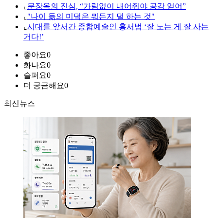
⌞
문장옥의 진심, “가림없이 내어줘야 공감 얻어”
⌞
"나이 듦의 미덕은 뭐든지 덜 하는 것"
⌞
시대를 앞서간 종합예술인 홍서범 ‘잘 노는 게 잘 사는
거다!’
좋아요
0
화나요
0
슬퍼요
0
더 궁금해요
0
최신뉴스