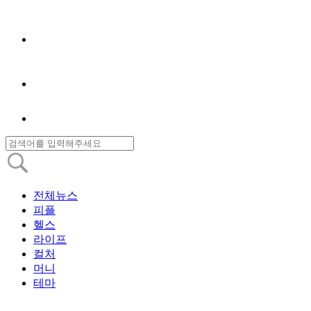
전체뉴스
피플
헬스
라이프
컬처
머니
테마