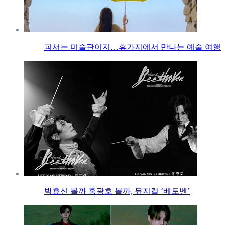
피서는 미술관이지…휴가지에서 만나는 예술 여행
박효신 볼까 홍광호 볼까, 뮤지컬 ‘베토벤’