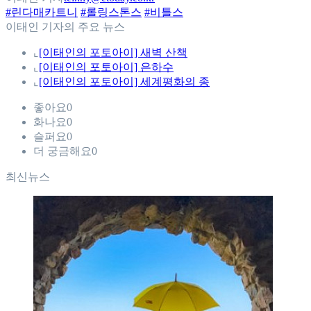
#린다매카트니
#롤링스톤스
#비틀스
이태인 기자의 주요 뉴스
⌞
[이태인의 포토아이] 새벽 산책
⌞
[이태인의 포토아이] 은하수
⌞
[이태인의 포토아이] 세계평화의 종
좋아요
0
화나요
0
슬퍼요
0
더 궁금해요
0
최신뉴스