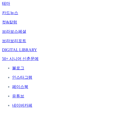
테마
카드뉴스
컷&칼럼
브라보스페셜
브라보리포트
DIGITAL LIBRARY
50+ 시니어 신춘문예
블로그
인스타그램
페이스북
유튜브
네이버카페