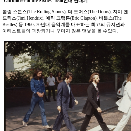
‘Chronicler of the Sixties’ 1960년대 연대기
롤링 스톤스(The Rolling Stones), 더 도어스(The Doors), 지미 헨
드릭스(Jimi Hendrix), 에릭 크랩튼(Eric Clapton), 비틀스(The
Beatles) 등 1960, 70년대 음악계를 대표하는 최고의 뮤지션과
아티스트들의 과장되거나 꾸미지 않은 맨낯을 볼 수있다.