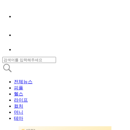
전체뉴스
피플
헬스
라이프
컬처
머니
테마