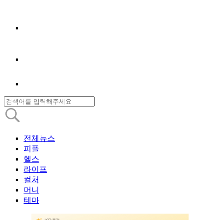
전체뉴스
피플
헬스
라이프
컬처
머니
테마