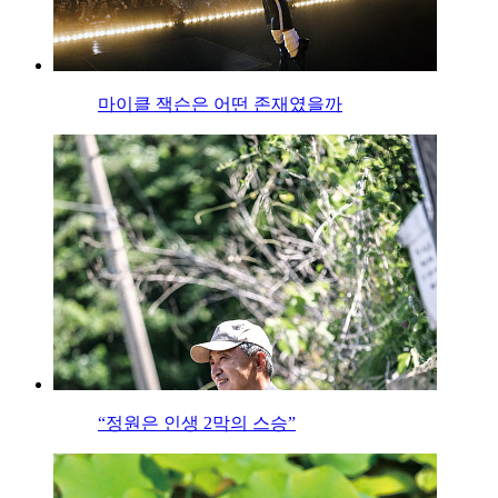
마이클 잭슨은 어떤 존재였을까
“정원은 인생 2막의 스승”