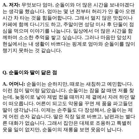
A. 저자:
무엇보다 엄마, 순돌이와 더 많은 시간을 보내야겠다
는 생각을 했습니다. 엄마는 몇 년 전부터 허리가 안 좋아 오랜
시간 차 타는 것을 힘들어합니다. 그래서 멀지 않은 맛집이나
카페에 함께 다니기도 하고, 주말이면 성당 미사 후 단둘이 점
심을 먹으며 이야기를 나눕니다. 일상에서 더 많은 시간을 함
께하며 소소한 추억을 쌓고 싶습니다. 그러나 마음만 앞섰지
현실에서는 내 생활이 바쁘다는 핑계로 엄마와 순돌이를 많이
챙기지 못하는 것 같습니다.
Q. 순돌이와 딸이 닮은 점
A. 어머니:
순돌이는 순하지만, 때로는 새침하고 예민합니다.
이런 점이 딸이랑 닮았습니다. 순돌이는 잠을 잘 때면 저를 찾
는데, 늦둥이로 낳아 제법 컸을 때까지 제 곁에서 자려 하던 딸
이 떠오릅니다. 어른이 되고도 악몽을 꾸면 제 품을 파고들던
딸이 생각납니다. 이제는 손주들도 다 장성해서, 순돌이는 제
게 어린 손자 같습니다. 딸은 직장 일로 바쁘고, 남편과는 별다
른 대화가 없습니다. 그래서 집안은 대체로 조용하고 특별히
웃을 일이 없지만, 순돌이의 재롱을 보면 웃음이 납니다.