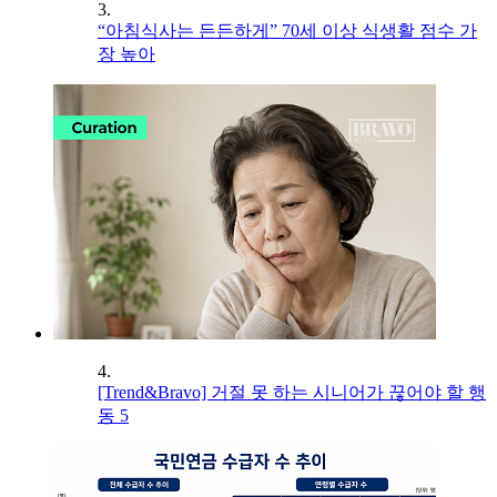
3.
“아침식사는 든든하게” 70세 이상 식생활 점수 가
장 높아
4.
[Trend&Bravo] 거절 못 하는 시니어가 끊어야 할 행
동 5