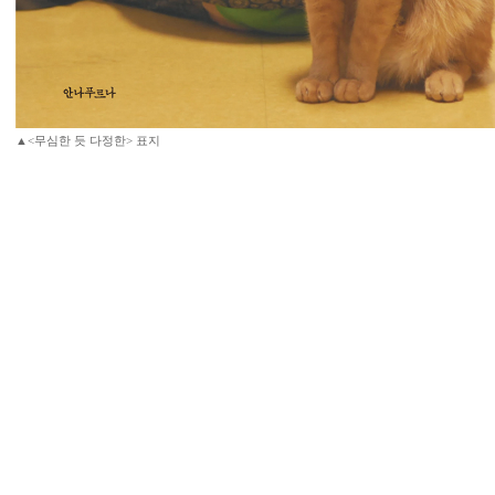
▲<무심한 듯 다정한> 표지