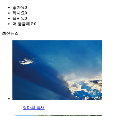
좋아요
0
화나요
0
슬퍼요
0
더 궁금해요
0
최신뉴스
장마의 틈새