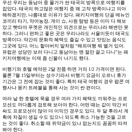
우선 우리는 동남아 중 물가가 싼 태국의 방콕으로 여행지를
잡았다. 태국의 하고많은 여행지 중 왜 고작 방콕이냐고 의아
해하겠지만, 나름대로 이유가 있다. 패키지여행의 단골 메뉴인
코끼리 타기, 악어농장, 게이 쇼, 사원 탐방 등은 이미 다 해보
았고 빳따야 푸껫은 개인적인 의견으로는 우리나라 해변만 못
하다. 그러니 편하고 좋은 곳은 우리나라도 서울이듯이 태국도
방콕이다. 약간의 문화적 혜택도 즐길 수 있고 맛있는 음식도
그곳에 있다. 어느 할아버지 말처럼 “해외여행 뭐 별거 있어.
유럽은 성당만 보러 다니고 동남아는 맨 절만 끌고 다니”는 패
키지여행에는 이제 좀 신물이 나기도 했다.
비행기와 호텔 예약은 2달 전쯤 하면 거의 1/2 가격이면 된다.
물론 7월 15일부터는 성수기라서 비행기 요금이 오르니 휴가
기간은 그 전에 잡는 것이 좋다. 특히 태국 여행의 경우 팝콘 여
행사나 몽키 트레블을 통해 사는 것이 싼 편이다.
여러 날 한 호텔에 묵을 경우 여러 가지 혜택도 끼워주는 프로
모션도 까다롭게 검토해 보아야 한다. 어떤 때는 값이 약간 비
싸도 프로모션이 많아 더 이익인 경우도 있다. 두 달 후라서 계
획에 차질이 생길 수도 있으니 되도록 취소 가능한 것을 고르
는 것이 좋다. 취소할 때 위약금이 있나 없는지도 꼼꼼히 따져
봐야 한다.