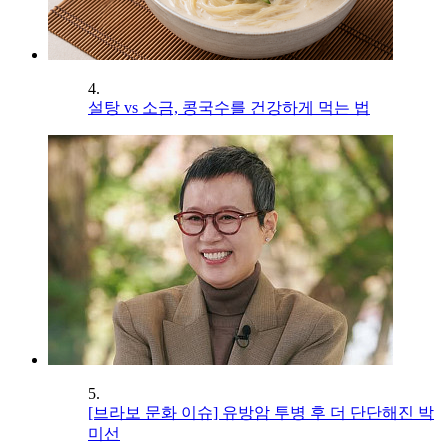
4.
설탕 vs 소금, 콩국수를 건강하게 먹는 법
5.
[브라보 문화 이슈] 유방암 투병 후 더 단단해진 박
미선