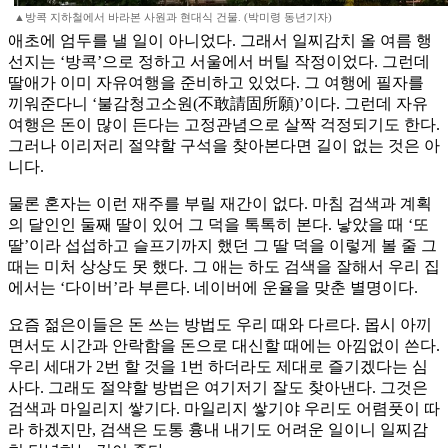
▲방콕 지하철에서 바라본 사원과 현대식 건물. (박미령 동년기자)
애초에 엄두를 낼 일이 아니었다. 그래서 일찌감치 올 여름 행
선지는 ‘방콕’으로 정하고 서울에서 버틸 작정이었다. 그런데
딸애가 이미 자유여행을 준비하고 있었다. 그 여행에 필자를
끼워준다니 ‘불감청고소원(不敢請固所願)’이다. 그런데 자유
여행은 돈이 많이 든다는 고정관념으로 살짝 걱정되기도 한다.
그러나 이리저리 절약할 구석을 찾아본다면 길이 없는 것은 아
니다.
물론 혼자는 이런 재주를 부릴 재간이 없다. 마침 검색과 계획
의 달인인 둘째 딸이 있어 그 덕을 톡톡히 본다. 낳았을 때 ‘또
딸’이라 섭섭하고 슬프기까지 했던 그 딸 덕을 이렇게 볼 줄 그
때는 미처 상상도 못 했다. 그 애는 하도 검색을 잘해서 우리 집
에서는 ‘다이버’라 부른다. 네이버에 운율을 맞춘 별명이다.
요즘 젊은이들은 돈 쓰는 방법도 우리 때와 다르다. 몹시 아끼
면서도 시간과 안락함을 돈으로 대신할 때에는 아낌없이 쓴다.
우리 세대가 2번 할 것을 1번 하더라도 제대로 즐기겠다는 심
사다. 그래도 절약할 방법은 여기저기 잘도 찾아낸다. 그것은
검색과 마일리지 쌓기다. 마일리지 쌓기야 우리도 어렴풋이 따
라 하겠지만, 검색은 도통 흉내 내기도 어려운 일이니 일찌감