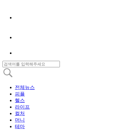
전체뉴스
피플
헬스
라이프
컬처
머니
테마