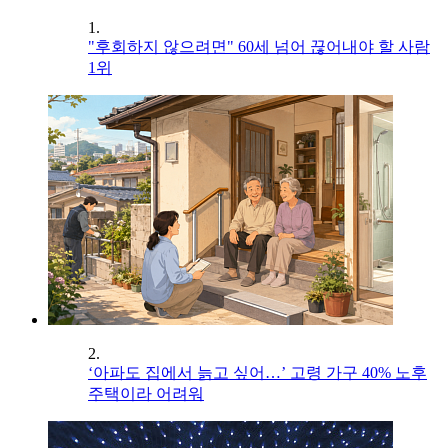
1.
"후회하지 않으려면" 60세 넘어 끊어내야 할 사람
1위
2.
‘아파도 집에서 늙고 싶어…’ 고령 가구 40% 노후
주택이라 어려워