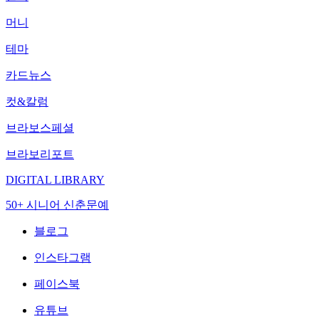
머니
테마
카드뉴스
컷&칼럼
브라보스페셜
브라보리포트
DIGITAL LIBRARY
50+ 시니어 신춘문예
블로그
인스타그램
페이스북
유튜브