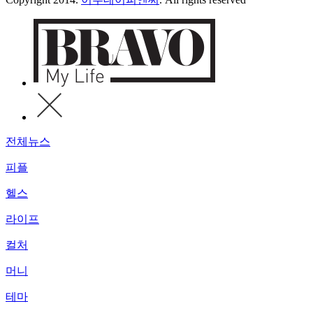
전체뉴스
피플
헬스
라이프
컬처
머니
테마