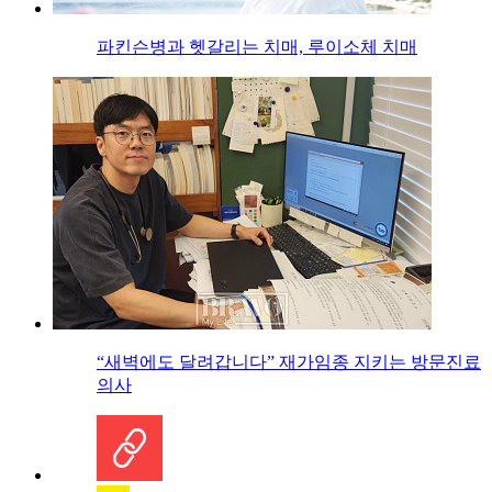
파킨슨병과 헷갈리는 치매, 루이소체 치매
“새벽에도 달려갑니다” 재가임종 지키는 방문진료
의사