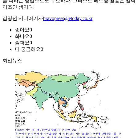
를 피하는 방법으로도 유효하다. 그러므로 페트병 활용은 일석
이조인 셈이다.
김영선 시니어기자
bravopress@etoday.co.kr
좋아요
0
화나요
0
슬퍼요
0
더 궁금해요
0
최신뉴스