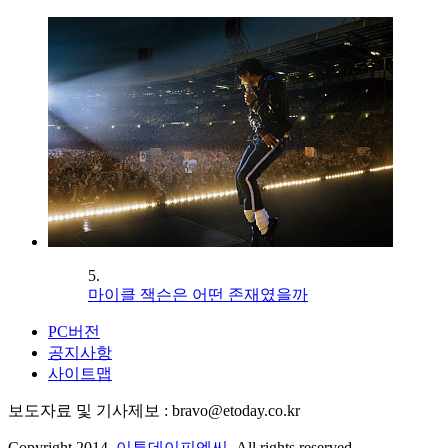
5.
마이클 잭슨은 어떤 존재였을까
PC버전
공지사항
사이트맵
보도자료 및 기사제보 : bravo@etoday.co.kr
Copyright 2014.
이투데이피엔씨
. All rights reserved