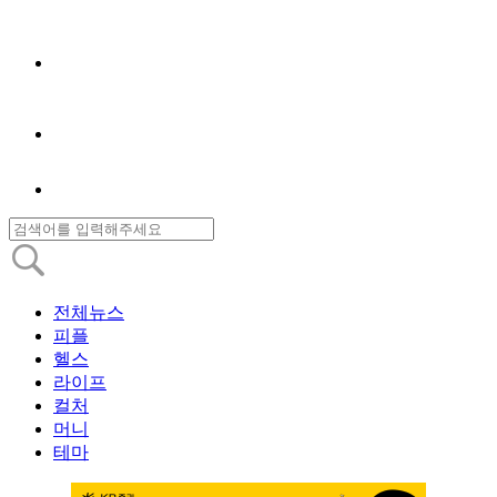
전체뉴스
피플
헬스
라이프
컬처
머니
테마