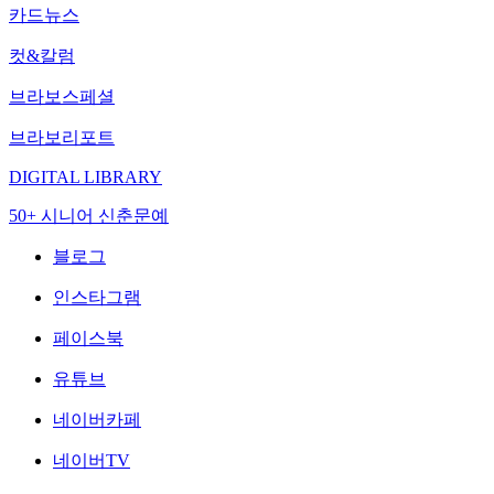
카드뉴스
컷&칼럼
브라보스페셜
브라보리포트
DIGITAL LIBRARY
50+ 시니어 신춘문예
블로그
인스타그램
페이스북
유튜브
네이버카페
네이버TV