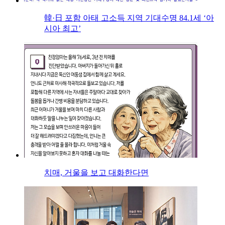
韓·日 포함 아태 고소득 지역 기대수명 84.1세 ‘아
시아 최고’
치매, 거울을 보고 대화한다면