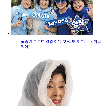
꽃중년 트로트 열광 이유 “자식도 모르는 내 마음
알아”