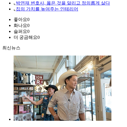
⌞
박연재 변호사, 옳은 것을 알리고 정의롭게 살다
⌞
집의 가치를 높여주는 인테리어
좋아요
0
화나요
0
슬퍼요
0
더 궁금해요
0
최신뉴스