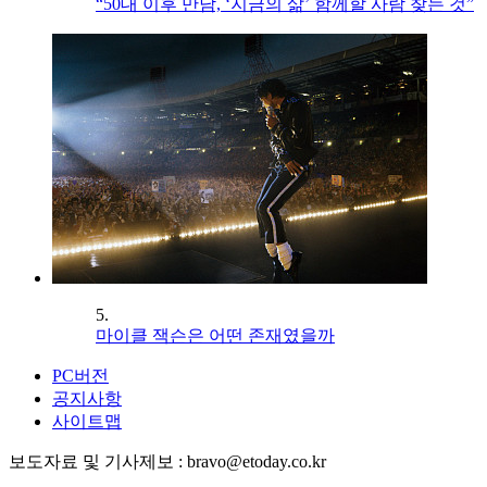
“50대 이후 만남, ‘지금의 삶’ 함께할 사람 찾는 것”
5.
마이클 잭슨은 어떤 존재였을까
PC버전
공지사항
사이트맵
보도자료 및 기사제보 : bravo@etoday.co.kr