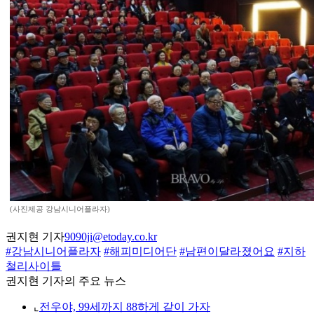
(사진제공 강남시니어플라자)
권지현 기자
9090ji@etoday.co.kr
#강남시니어플라자
#해피미디어단
#남편이달라졌어요
#지하
철리사이틀
권지현 기자의 주요 뉴스
⌞
전우야, 99세까지 88하게 같이 가자