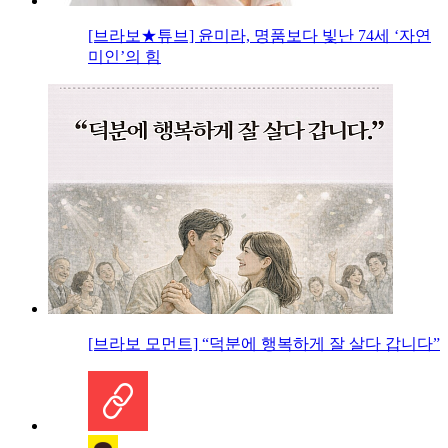
[브라보★튜브] 윤미라, 명품보다 빛난 74세 ‘자연
미인’의 힘
[브라보 모먼트] “덕분에 행복하게 잘 살다 갑니다”