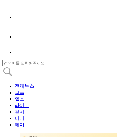
전체뉴스
피플
헬스
라이프
컬처
머니
테마