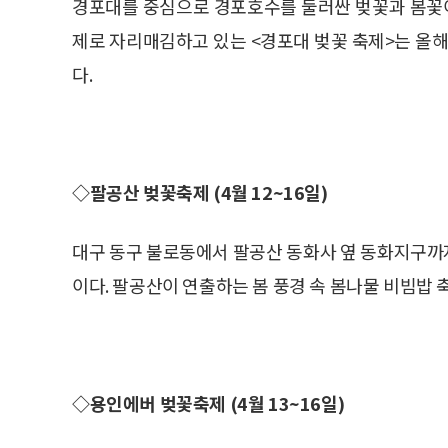
경포대를 중심으로 경포호수를 둘러싼 벚꽃과 봄꽃이
제로 자리매김하고 있는 <경포대 벚꽃 축제>는 올해
다.
◇팔공산 벚꽃축제 (4월 12~16일)
대구 동구 불로동에서 팔공산 동화사 옆 동화지구까
이다. 팔공산이 연출하는 봄 풍경 속 봄나물 비빔밥
◇용인에버 벚꽃축제 (4월 13~16일)