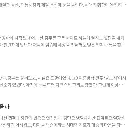
개질과 등산, 전통시장과 제철 음식에 눈을 돌린다. 세대의 취향이 완전히
취향이고 무엇이 나이 든 사람의 취향인지 가르던 구분은 전에 비해 희미해
. 57세 김 씨는 올해 또래 친구들과 싸이 흠뻑쇼를 찾았다. 물에 젖으며 음악
젊은 층의 놀이터처럼 여겨졌다. 김 씨도 처음에는 “내가 가도 어색하
 장마가 시작됐다 어느 날 검푸른 구름 사이로 하늘이 열리고 빛길을 내자
받아 찬란하게 빛난다 어둠이 엄습해 세상을 억눌러도 빛은 언제나 틈을 찾아
다. 공부는 핑계였고, 사실은 도망이었다. 고3 여름방학 전주 ‘남고사’에서
 산소가 있었다. 아침에 눈을 뜨면 자연스레 그리로 향했다. 그런데 이상하
쌍하게 여기지도, 위로하려 하지도 않았다. 그냥 거기 있었다. 아침마다 안개
이면 아무 소리도 들리지 않았다. 그 무심함 앞에서 오히려 마음이 놓였다. 사
 나를 제대로 들여다볼 수 있었다. 산에서 보낸 한 달
였을까
 대한 관객과 평단의 반응은 엇갈린다. 평단은 냉담하지만 관객들은 열광한
라 말하긴 어려워도, 마이클 잭슨이라는 시대의 기호가 대중의 마음을 파고
이클 잭슨과의 추억 하나쯤 있다 5월 13일 개봉한 영화 ‘마이클’은 개봉
‘보헤미안 랩소디’ 제작진과 ‘팝의 황제 마이클 잭슨의 만남’이라는 슬로건