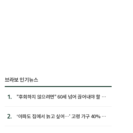
브라보 인기뉴스
1.
"후회하지 않으려면" 60세 넘어 끊어내야 할 사
람 1위
2.
‘아파도 집에서 늙고 싶어…’ 고령 가구 40% 노
후 주택이라 어...