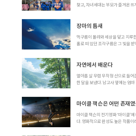
찾고, 자녀세대는 부모가 즐겨온 뜨
같아진 것은 아니지만 무엇이 젊은 
졌다. 이른바 ‘취향의 에이지리스’다
에 맞춰 뛰는 여름 축제는 오랫동안 
장마의 틈새
먹구름이 몰려와 세상을 덮고 지루한
홀로 떠 있던 조각구름은 그 빛을 
희망을 비춘다
자연에서 배운다
열아홉 살 무렵 무작정 산으로 들어갔
한 달을 보냈다. 남고사 옆에는 엄마
게 산은 내 사정을 묻지 않았다. 불
가 내려앉고, 낮에는 새가 울고, 밤
람의 눈길이 없는 곳에서 비로소 나는
마이클 잭슨은 어떤 존재
마이클 잭슨의 전기영화 ‘마이클’에
다. 영화적으로 완성도 높은 작품이
들기에 충분했다는 뜻이다. 누구나 마
전부터 세간의 관심을 끌어모았다. 