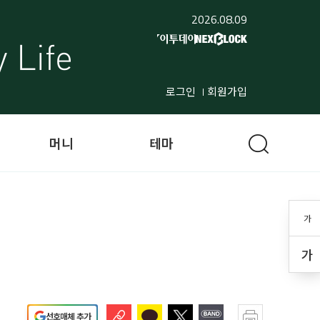
2026.08.09
로그인
회원가입
머니
테마
가
가
선호매체 추가