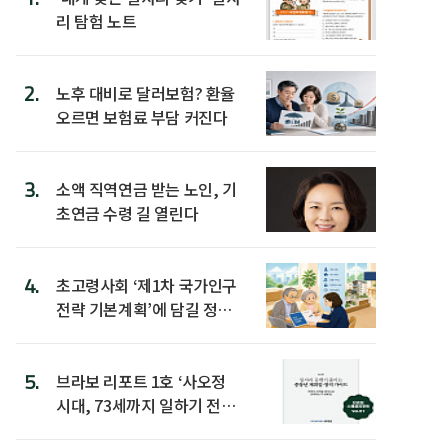
리 탐험 노트
2.
노후 대비로 달러보험? 환율
오르면 보험료 부담 커진다
3.
소액 직역연금 받는 노인, 기
초연금 수령 길 열린다
4.
초고령사회 ‘제1차 국가인구
전략 기본계획’에 담길 정책
은
5.
브라보 리포트 1호 ‘사오정
시대, 73세까지 일하기 전략’
발간