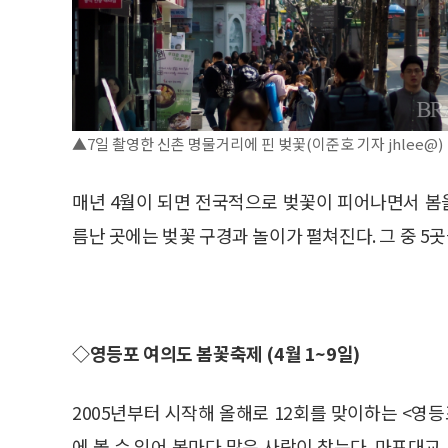
▲7일 촬영한 신촌 명물거리에 핀 벚꽃(이준호 기자 jhlee@)
매년 4월이 되면 전국적으로 벚꽃이 피어나면서 봄
름난 곳에는 벚꽃 구경과 놀이가 펼쳐진다. 그 중 5
◇영등포 여의도 봄꽃축제 (4월 1~9일)
2005년부터 시작해 올해로 12회를 맞이하는 <영
에 볼 수 있어 봄마다 많은 사람이 찾는다. 마포대