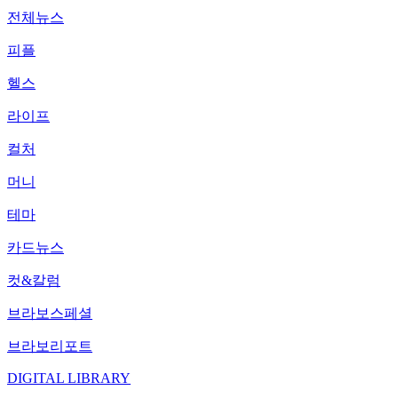
전체뉴스
피플
헬스
라이프
컬처
머니
테마
카드뉴스
컷&칼럼
브라보스페셜
브라보리포트
DIGITAL LIBRARY