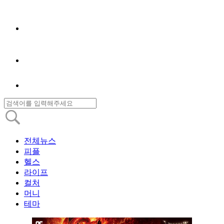
전체뉴스
피플
헬스
라이프
컬처
머니
테마