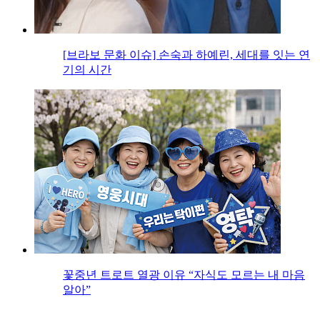
[브라보 문화 이슈] 손숙과 하예린, 세대를 잇는 연
기의 시간
꽃중년 트로트 열광 이유 “자식도 모르는 내 마음
알아”