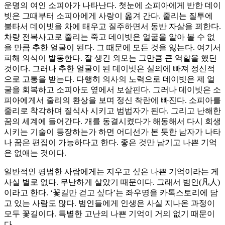
운명의 여인 소피아가 나타난다. 첫눈에 소피아에게 반한 데이
빗은 그때부터 소피아에게 사랑이 옮겨 간다. 줄리는 질투에
불타서 데이빗을 차에 태우고 질주하면서 동반 자살을 꾀한다.
차량 전복사고로 줄리는 죽고 데이빗은 얼굴을 알아 볼 수 없
을 만큼 추한 얼굴이 된다. 그 때문에 모든 것을 잃는다. 여기서
피해 의식이 발동한다. 잘 생긴 외모는 그만큼 큰 역할을 했던
것이다. 그러나 추한 얼굴이 된 데이빗은 실의에 빠져 정신적
으로 고통을 받는다. 다행히 의사의 노력으로 데이빗은 제 얼
굴을 회복하고 소피아도 옆에서 보살핀다. 그러나 데이빗은 소
피아에게서 줄리의 환상을 보며 정신 착란에 빠진다. 소피아를
줄리로 착각하며 질식사 시키고 범법자가 된다. 그리고 난해한
꿈의 세계에 들어간다. 개를 동결시켰다가 해동해서 다시 회생
시키는 기술이 등장하는가 하면 어디선가 본 듯한 남자가 나타
나 꿈은 편집이 가능하다고 한다. 좋은 것만 남기고 나쁜 기억
은 없애는 것이다.
일반적인 평범한 사람에게는 지우고 싶은 나쁜 기억이라는 게
사실 별로 없다. 무난하게 살았기 때문이다. 그래서 범인(凡人)
이라고 한다. ‘꽃길만 걷고 싶다’는 좌우명을 카톡스토리에 담
고 있는 사람도 많다. 범인들에게 인생은 사실 지나온 과정이
모두 꽃길이다. 특별한 고난의 나쁜 기억이 거의 없기 때문이
다.