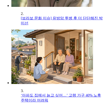
2.
[브라보 문화 이슈] 유방암 투병 후 더 단단해진 박
미선
3.
‘아파도 집에서 늙고 싶어…’ 고령 가구 40% 노후
주택이라 어려워