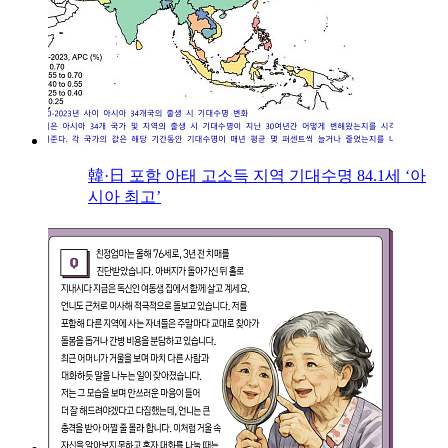
韓·日 포함 아태 고소득 지역 기대수명 84.1세 ‘아
시아 최고’