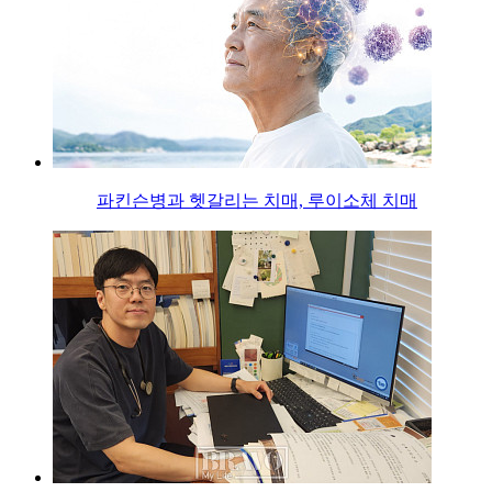
파킨슨병과 헷갈리는 치매, 루이소체 치매