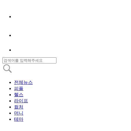
전체뉴스
피플
헬스
라이프
컬처
머니
테마