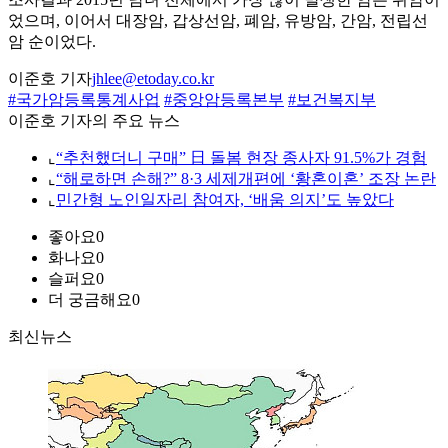
었으며, 이어서 대장암, 갑상선암, 폐암, 유방암, 간암, 전립선
암 순이었다.
이준호 기자
jhlee@etoday.co.kr
#국가암등록통계사업
#중앙암등록본부
#보건복지부
이준호 기자의 주요 뉴스
⌞
“추천했더니 구매” 日 돌봄 현장 종사자 91.5%가 경험
⌞
“해로하면 손해?” 8·3 세제개편에 ‘황혼이혼’ 조장 논란
⌞
민간형 노인일자리 참여자, ‘배움 의지’도 높았다
좋아요
0
화나요
0
슬퍼요
0
더 궁금해요
0
최신뉴스