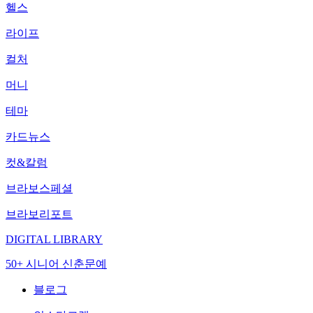
헬스
라이프
컬처
머니
테마
카드뉴스
컷&칼럼
브라보스페셜
브라보리포트
DIGITAL LIBRARY
50+ 시니어 신춘문예
블로그