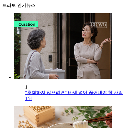
브라보 인기뉴스
1.
"후회하지 않으려면" 60세 넘어 끊어내야 할 사람
1위