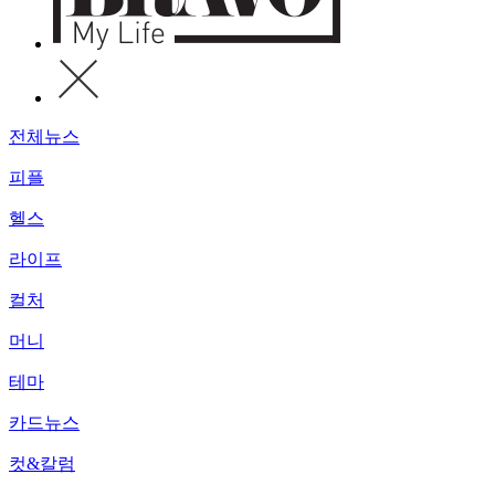
전체뉴스
피플
헬스
라이프
컬처
머니
테마
카드뉴스
컷&칼럼