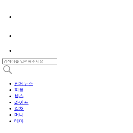
전체뉴스
피플
헬스
라이프
컬처
머니
테마