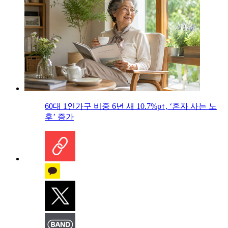
60대 1인가구 비중 6년 새 10.7%p↑, ‘혼자 사는 노
후’ 증가