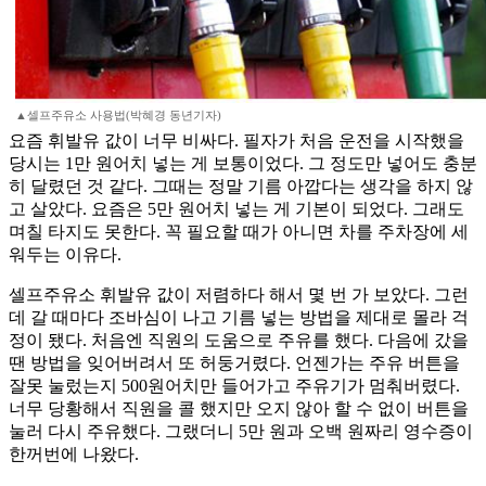
▲셀프주유소 사용법(박혜경 동년기자)
요즘 휘발유 값이 너무 비싸다. 필자가 처음 운전을 시작했을
당시는 1만 원어치 넣는 게 보통이었다. 그 정도만 넣어도 충분
히 달렸던 것 같다. 그때는 정말 기름 아깝다는 생각을 하지 않
고 살았다. 요즘은 5만 원어치 넣는 게 기본이 되었다. 그래도
며칠 타지도 못한다. 꼭 필요할 때가 아니면 차를 주차장에 세
워두는 이유다.
셀프주유소 휘발유 값이 저렴하다 해서 몇 번 가 보았다. 그런
데 갈 때마다 조바심이 나고 기름 넣는 방법을 제대로 몰라 걱
정이 됐다. 처음엔 직원의 도움으로 주유를 했다. 다음에 갔을
땐 방법을 잊어버려서 또 허둥거렸다. 언젠가는 주유 버튼을
잘못 눌렀는지 500원어치만 들어가고 주유기가 멈춰버렸다.
너무 당황해서 직원을 콜 했지만 오지 않아 할 수 없이 버튼을
눌러 다시 주유했다. 그랬더니 5만 원과 오백 원짜리 영수증이
한꺼번에 나왔다.