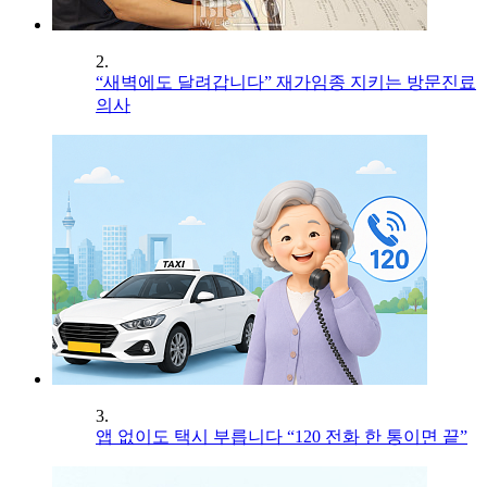
2.
“새벽에도 달려갑니다” 재가임종 지키는 방문진료
의사
3.
앱 없이도 택시 부릅니다 “120 전화 한 통이면 끝”