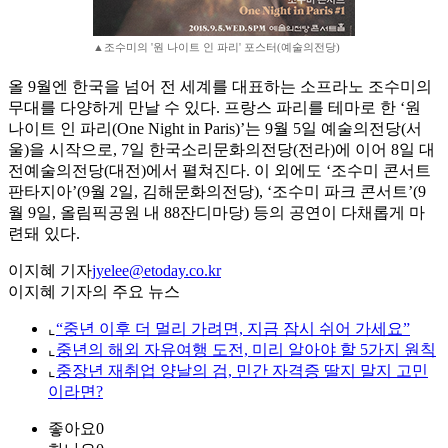
▲조수미의 '원 나이트 인 파리' 포스터(예술의전당)
올 9월엔 한국을 넘어 전 세계를 대표하는 소프라노 조수미의
무대를 다양하게 만날 수 있다. 프랑스 파리를 테마로 한 ‘원
나이트 인 파리(One Night in Paris)’는 9월 5일 예술의전당(서
울)을 시작으로, 7일 한국소리문화의전당(전라)에 이어 8일 대
전예술의전당(대전)에서 펼쳐진다. 이 외에도 ‘조수미 콘서트
판타지아’(9월 2일, 김해문화의전당), ‘조수미 파크 콘서트’(9
월 9일, 올림픽공원 내 88잔디마당) 등의 공연이 다채롭게 마
련돼 있다.
이지혜 기자
jyelee@etoday.co.kr
이지혜 기자의 주요 뉴스
⌞
“중년 이후 더 멀리 가려면, 지금 잠시 쉬어 가세요”
⌞
중년의 해외 자유여행 도전, 미리 알아야 할 5가지 원칙
⌞
중장년 재취업 양날의 검, 민간 자격증 딸지 말지 고민
이라면?
좋아요
0