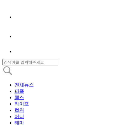
전체뉴스
피플
헬스
라이프
컬처
머니
테마