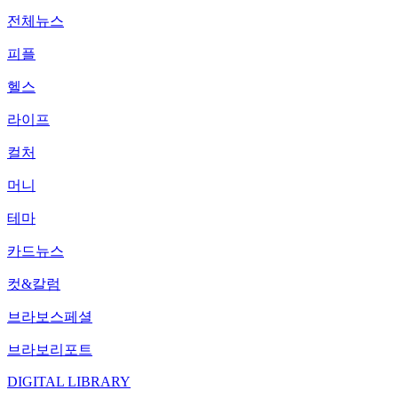
전체뉴스
피플
헬스
라이프
컬처
머니
테마
카드뉴스
컷&칼럼
브라보스페셜
브라보리포트
DIGITAL LIBRARY