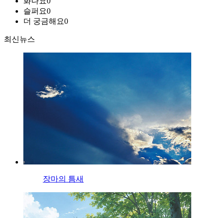
화나요
0
슬퍼요
0
더 궁금해요
0
최신뉴스
장마의 틈새