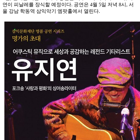
연이 피날레를 장식할 예정이다. 공연은 4월 5일 저녁 8시, 서
울 강남 학동역 삼익악기 엠팟홀에서 열린다.