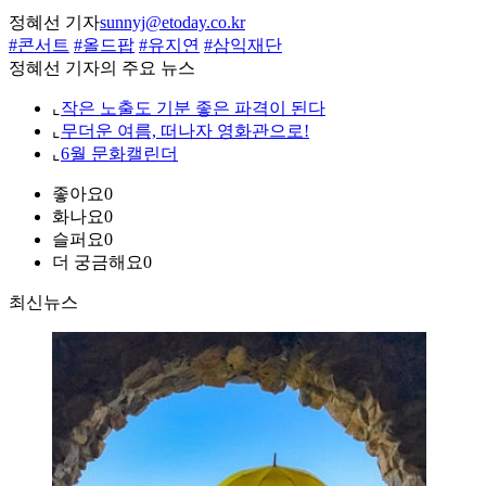
정혜선 기자
sunnyj@etoday.co.kr
#콘서트
#올드팝
#유지연
#삼익재단
정혜선 기자의 주요 뉴스
⌞
작은 노출도 기분 좋은 파격이 된다
⌞
무더운 여름, 떠나자 영화관으로!
⌞
6월 문화캘린더
좋아요
0
화나요
0
슬퍼요
0
더 궁금해요
0
최신뉴스