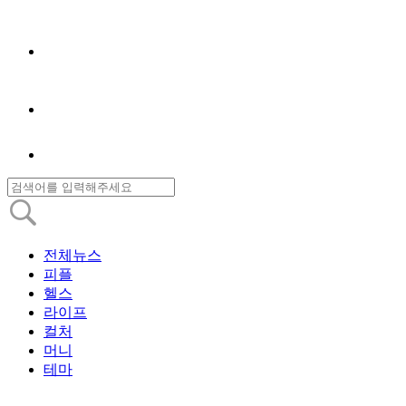
전체뉴스
피플
헬스
라이프
컬처
머니
테마