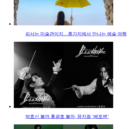
피서는 미술관이지…휴가지에서 만나는 예술 여행
박효신 볼까 홍광호 볼까, 뮤지컬 ‘베토벤’