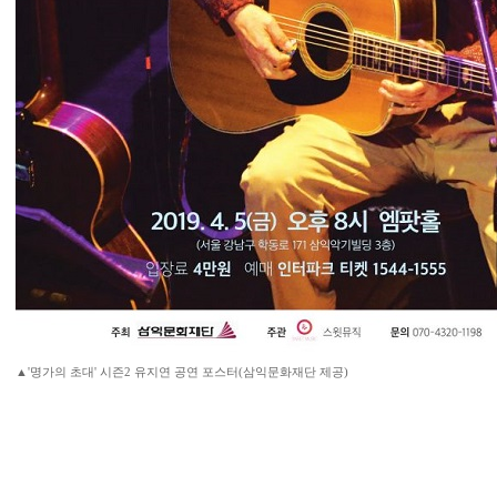
▲'명가의 초대' 시즌2 유지연 공연 포스터(삼익문화재단 제공)