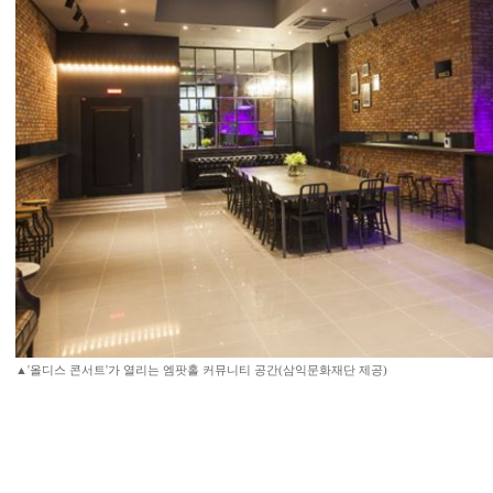
▲'올디스 콘서트'가 열리는 엠팟홀 커뮤니티 공간(삼익문화재단 제공)