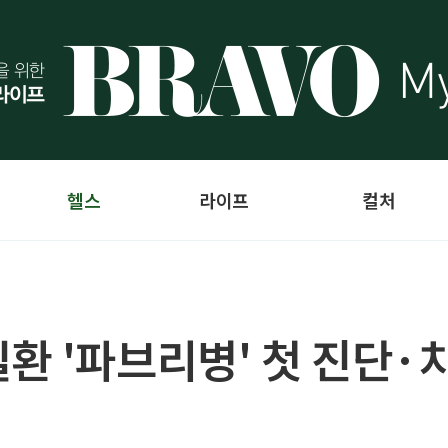
헬스
라이프
컬처
환 '파브리병' 첫 진단·