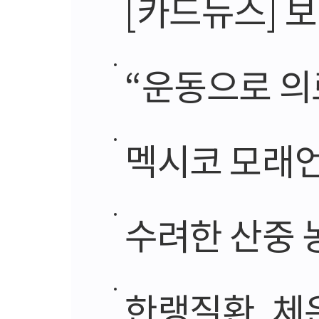
[카드뉴스] 
“운동으로 의료
멕시코 모래언덕
수려한 산중 농
한랭질환, 체