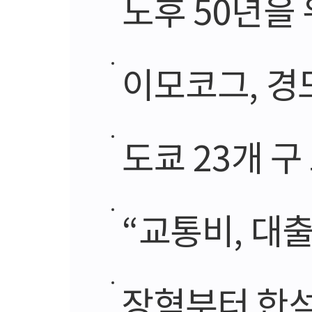
노후 50년을 
이모코그, 경도인
도쿄 23개 구
“교통비, 대출 
장혁부터 한석규