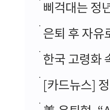
삐걱대는 정년·연
은퇴 후 자유
한국 고령화 
[카드뉴스] 
美 은퇴협, “