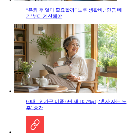
“은퇴 후 얼마 필요할까” 노후 생활비, ‘연금 빼
기’부터 계산해야
60대 1인가구 비중 6년 새 10.7%p↑, ‘혼자 사는 노
후’ 증가