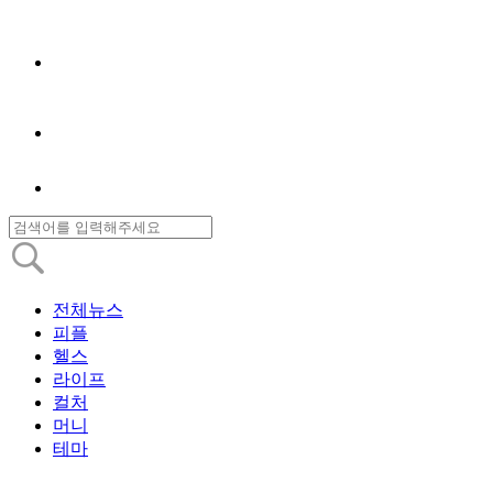
전체뉴스
피플
헬스
라이프
컬처
머니
테마