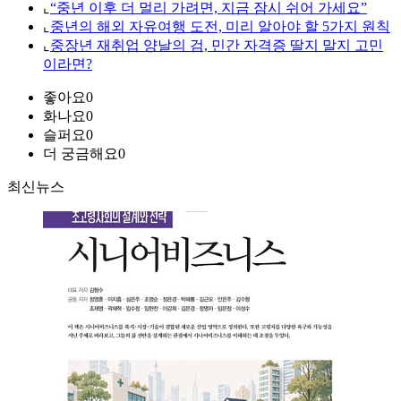
⌞
“중년 이후 더 멀리 가려면, 지금 잠시 쉬어 가세요”
⌞
중년의 해외 자유여행 도전, 미리 알아야 할 5가지 원칙
⌞
중장년 재취업 양날의 검, 민간 자격증 딸지 말지 고민
이라면?
좋아요
0
화나요
0
슬퍼요
0
더 궁금해요
0
최신뉴스