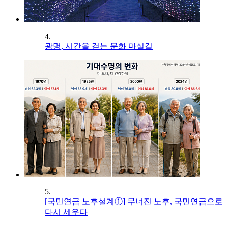
4.
광명, 시간을 걷는 문화 마실길
5.
[국민연금 노후설계①] 무너진 노후, 국민연금으로
다시 세우다