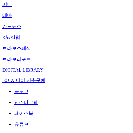
머니
테마
카드뉴스
컷&칼럼
브라보스페셜
브라보리포트
DIGITAL LIBRARY
50+ 시니어 신춘문예
블로그
인스타그램
페이스북
유튜브