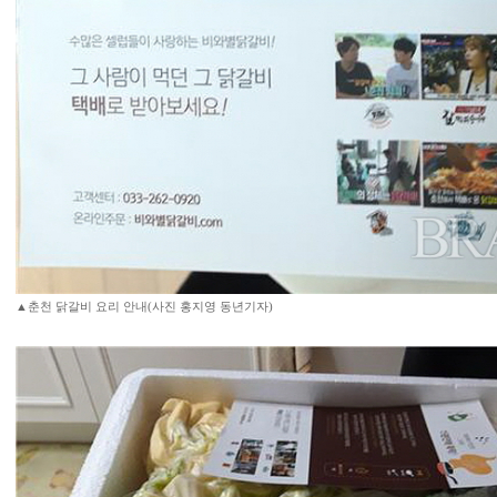
▲춘천 닭갈비 요리 안내(사진 홍지영 동년기자)