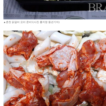
▲춘천 닭갈비 요리 준비1(사진 홍지영 동년기자)