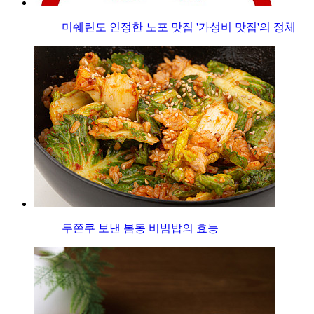
미쉐린도 인정한 노포 맛집 '가성비 맛집'의 정체
두쫀쿠 보낸 봄동 비빔밥의 효능