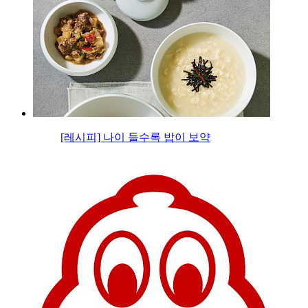
[레시피] 나이 들수록 밥이 보약