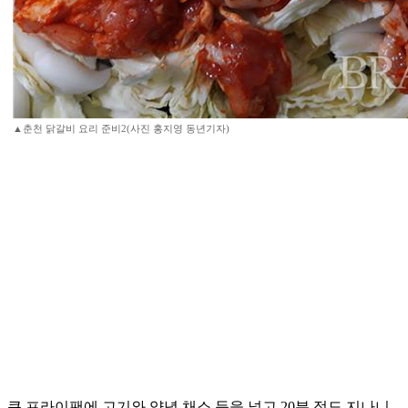
▲춘천 닭갈비 요리 준비2(사진 홍지영 동년기자)
큰 프라이팬에 고기와 양념 채소 등을 넣고 20분 정도 지나니