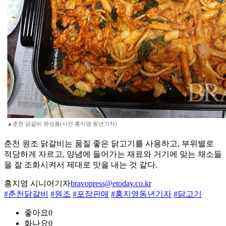
▲춘천 닭갈비 완성품(사진 홍지영 동년기자)
춘천 원조 닭갈비는 품질 좋은 닭고기를 사용하고, 부위별로
적당하게 자르고, 양념에 들어가는 재료와 거기에 맞는 채소들
을 잘 조화시켜서 제대로 맛을 내는 것 같다.
홍지영 시니어기자
bravopress@etoday.co.kr
#춘천닭갈비
#원조
#포장판매
#홍지영동년기자
#닭고기
좋아요
0
화나요
0