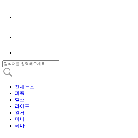
전체뉴스
피플
헬스
라이프
컬처
머니
테마