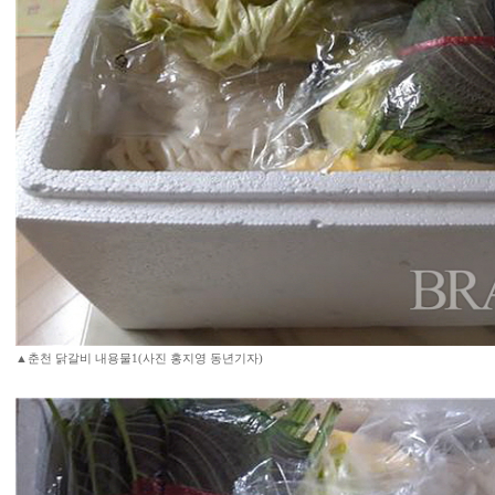
▲춘천 닭갈비 내용물1(사진 홍지영 동년기자)