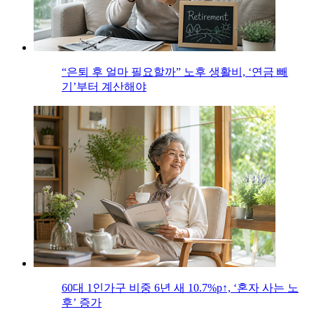
“은퇴 후 얼마 필요할까” 노후 생활비, ‘연금 빼
기’부터 계산해야
60대 1인가구 비중 6년 새 10.7%p↑, ‘혼자 사는 노
후’ 증가