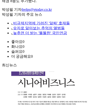
채권 8종도 추가했다.
박성필 기자
feelps@etoday.co.kr
박성필 기자의 주요 뉴스
⌞
비규제지역에 가려진 '알짜' 호재들
⌞
숫자로 알아보는 추억의 앨범들
⌞
늦추면 더 받는 '똘똘한' 국민연금
좋아요
0
화나요
0
슬퍼요
0
더 궁금해요
0
최신뉴스