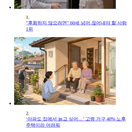
1.
"후회하지 않으려면" 60세 넘어 끊어내야 할 사람
1위
2.
‘아파도 집에서 늙고 싶어…’ 고령 가구 40% 노후
주택이라 어려워