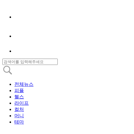
전체뉴스
피플
헬스
라이프
컬처
머니
테마