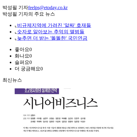
박성필 기자
feelps@etoday.co.kr
박성필 기자의 주요 뉴스
⌞
비규제지역에 가려진 '알짜' 호재들
⌞
숫자로 알아보는 추억의 앨범들
⌞
늦추면 더 받는 '똘똘한' 국민연금
좋아요
0
화나요
0
슬퍼요
0
더 궁금해요
0
최신뉴스