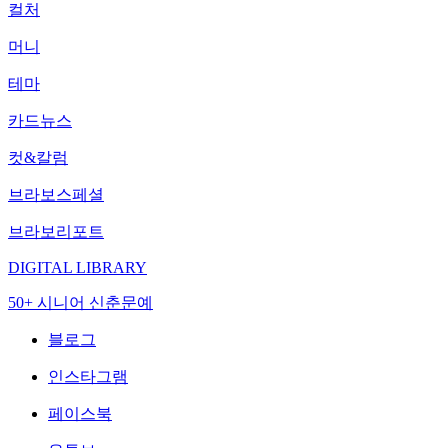
컬처
머니
테마
카드뉴스
컷&칼럼
브라보스페셜
브라보리포트
DIGITAL LIBRARY
50+ 시니어 신춘문예
블로그
인스타그램
페이스북