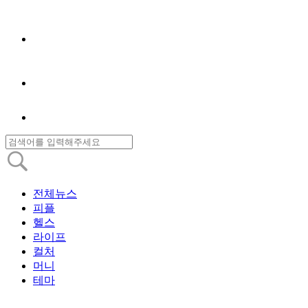
전체뉴스
피플
헬스
라이프
컬처
머니
테마