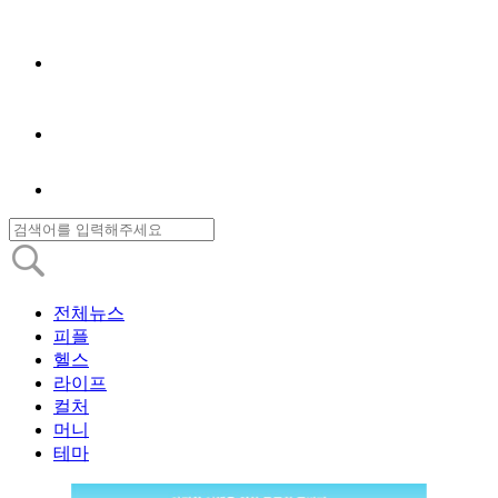
전체뉴스
피플
헬스
라이프
컬처
머니
테마