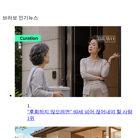
브라보 인기뉴스
1.
"후회하지 않으려면" 60세 넘어 끊어내야 할 사람
1위