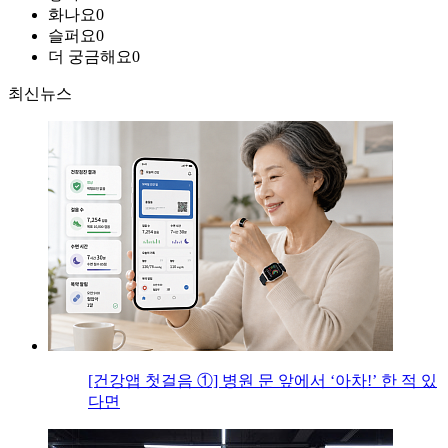
화나요
0
슬퍼요
0
더 궁금해요
0
최신뉴스
[건강앱 첫걸음 ①] 병원 문 앞에서 ‘아차!’ 한 적 있
다면