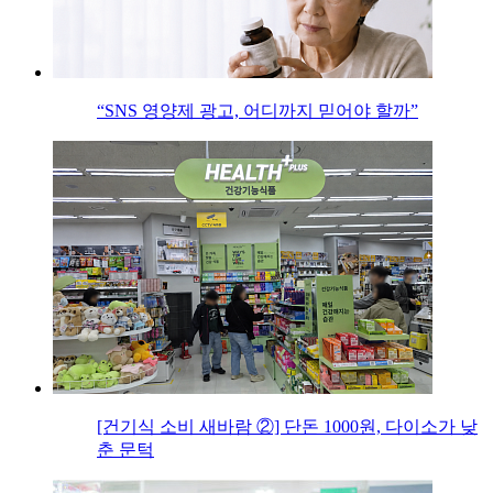
“SNS 영양제 광고, 어디까지 믿어야 할까”
[건기식 소비 새바람 ②] 단돈 1000원, 다이소가 낮
춘 문턱