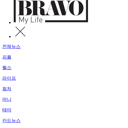
전체뉴스
피플
헬스
라이프
컬처
머니
테마
카드뉴스