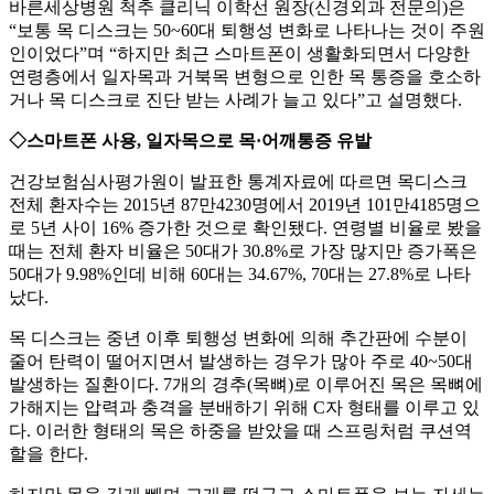
바른세상병원 척추 클리닉 이학선 원장(신경외과 전문의)은
“보통 목 디스크는 50~60대 퇴행성 변화로 나타나는 것이 주원
인이었다”며 “하지만 최근 스마트폰이 생활화되면서 다양한
연령층에서 일자목과 거북목 변형으로 인한 목 통증을 호소하
거나 목 디스크로 진단 받는 사례가 늘고 있다”고 설명했다.
◇스마트폰 사용, 일자목으로 목·어깨통증 유발
건강보험심사평가원이 발표한 통계자료에 따르면 목디스크
전체 환자수는 2015년 87만4230명에서 2019년 101만4185명으
로 5년 사이 16% 증가한 것으로 확인됐다. 연령별 비율로 봤을
때는 전체 환자 비율은 50대가 30.8%로 가장 많지만 증가폭은
50대가 9.98%인데 비해 60대는 34.67%, 70대는 27.8%로 나타
났다.
목 디스크는 중년 이후 퇴행성 변화에 의해 추간판에 수분이
줄어 탄력이 떨어지면서 발생하는 경우가 많아 주로 40~50대
발생하는 질환이다. 7개의 경추(목뼈)로 이루어진 목은 목뼈에
가해지는 압력과 충격을 분배하기 위해 C자 형태를 이루고 있
다. 이러한 형태의 목은 하중을 받았을 때 스프링처럼 쿠션역
할을 한다.