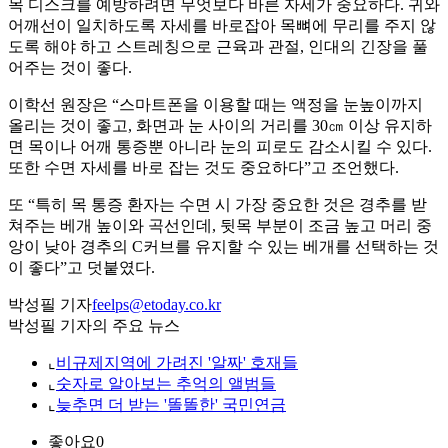
목 디스크를 예방하려면 무엇보다 바른 자세가 중요하다. 귀와
어깨선이 일치하도록 자세를 바로잡아 목뼈에 무리를 주지 않
도록 해야 하고 스트레칭으로 근육과 관절, 인대의 긴장을 풀
어주는 것이 좋다.
이학선 원장은 “스마트폰을 이용할 때는 액정을 눈높이까지
올리는 것이 좋고, 화면과 눈 사이의 거리를 30㎝ 이상 유지하
면 목이나 어깨 통증뿐 아니라 눈의 피로도 감소시킬 수 있다.
또한 수면 자세를 바로 잡는 것도 중요하다”고 조언했다.
또 “특히 목 통증 환자는 수면 시 가장 중요한 것은 경추를 받
쳐주는 베개 높이와 곡선인데, 뒷목 부분이 조금 높고 머리 중
앙이 낮아 경추의 C커브를 유지할 수 있는 베개를 선택하는 것
이 좋다”고 덧붙였다.
박성필 기자
feelps@etoday.co.kr
박성필 기자의 주요 뉴스
⌞
비규제지역에 가려진 '알짜' 호재들
⌞
숫자로 알아보는 추억의 앨범들
⌞
늦추면 더 받는 '똘똘한' 국민연금
좋아요
0