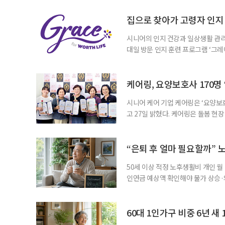
협력 기반을 넓히기 위해 마련됐다.
계하다’를 주제로 기조강연을 한다. 
집으로 찾아가 고령자 인지·
시니어의 인지 건강과 일상생활 관리
대일 방문 인지 훈련 프로그램 ‘그레
1~2회 이용자의 집을 방문해 인지
해 고령자의 외로움을 덜고, 식사와 
사용하는 자체 개발 워크북이 활용된다
케어링, 요양보호사 170명
시니어 케어 기업 케어링은 ‘요양보호
고 27일 밝혔다. 케어링은 돌봄 
기 위해 매년 명예 요양보호사를 선
동안 돌본 사례 등을 기준으로 각 
점에서 선정된 요양보호사들에게 위
“은퇴 후 얼마 필요할까” 
지식
50세 이상 적정 노후생활비 개인 월
인연금 예상액 확인해야 물가 상승·
를 맞아 은퇴를 앞둔 중장년층의 가장
액을 노후자금으로 마련하는 것보다 
준비의 출발점이라는 조언이 나온다
60대 1인가구 비중 6년 새 