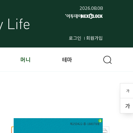
2026.08.08
로그인
회원가입
머니
테마
가
가
선호매체 추가