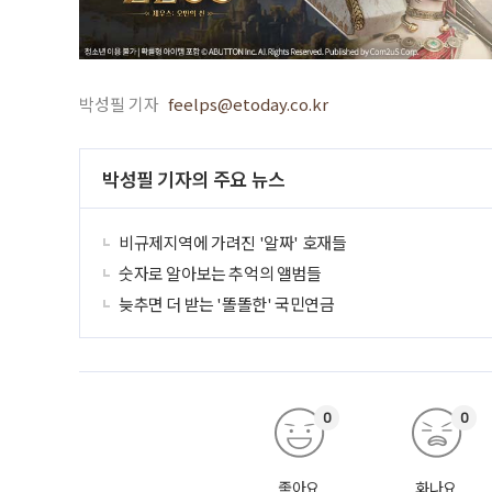
박성필 기자
feelps@etoday.co.kr
박성필 기자의 주요 뉴스
비규제지역에 가려진 '알짜' 호재들
숫자로 알아보는 추억의 앨범들
늦추면 더 받는 '똘똘한' 국민연금
0
0
좋아요
화나요