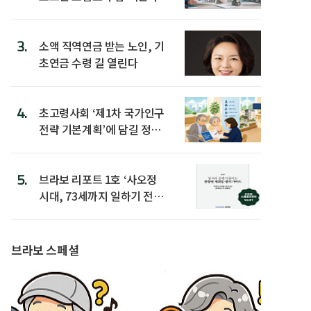
3.
소액 직역연금 받는 노인, 기
초연금 수령 길 열린다
4.
초고령사회 ‘제1차 국가인구
전략 기본계획’에 담길 정책
은
5.
브라보 리포트 1호 ‘사오정
시대, 73세까지 일하기 전략’
발간
브라보 스페셜