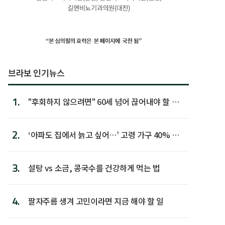
브라보 인기뉴스
1.
"후회하지 않으려면" 60세 넘어 끊어내야 할 사
람 1위
2.
‘아파도 집에서 늙고 싶어…’ 고령 가구 40% 노
후 주택이라 어...
3.
설탕 vs 소금, 콩국수를 건강하게 먹는 법
4.
팔자주름 생겨 고민이라면 지금 해야 할 일