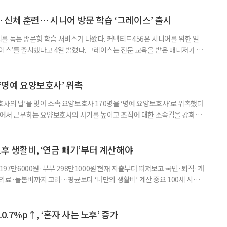
 학술포럼에서는 김형수 호서대 교수가 ‘시니어비즈니스, 초고령사회를 설
이어 공동저자들이 돌봄과 금융, 헬스케어, 여가, 식품, 디지털 기술 등
신체 훈련… 시니어 방문 학습 ‘그레이스’ 출시
를 돕는 방문형 학습 서비스가 나왔다. 커넥티드456은 시니어를 위한 일
이스’를 출시했다고 4일 밝혔다. 그레이스는 전문 교육을 받은 매니저가 주
 훈련과 신체 활동을 진행하는 서비스다. 정기적인 대화와 정서적 교류를 통
약 복용 여부 등 일상생활 상태도 함께 살핀다. 인지 훈련에는 종이와 펜을
. 문제는 기억력과 주의집중력, 언어능력, 시공간 능력, 계산 능
 ‘명예 요양보호사’ 위촉
사의 날’을 맞아 소속 요양보호사 170명을 ‘명예 요양보호사’로 위촉했다
현장에서 근무하는 요양보호사의 사기를 높이고 조직에 대한 소속감을 강화하
정하고 있다. 돌봄 난도가 높은 어르신을 담당하거나 한 명의 어르신을 오랫
지역본부장의 추천을 받아 선정한다. 올해는 광주와 부산을 비롯한 전국 직영
촉장과 감사 편지를 전달했다. 우수 요양보호사들이 현장에서 쌓은 돌봄
노후 생활비, ‘연금 빼기’부터 계산해야
 197만6000원·부부 298만1000원 현재 지출부터 따져보고 국민·퇴직·개
의료·돌봄비까지 고려…평균보다 ‘나만의 생활비’ 계산 중요 100세 시대
 큰 고민 중 하나는 ‘노후에 한 달에 얼마가 필요할까’다. 막연히 일정한 금
은퇴 후 필요한 생활비와 받을 수 있는 연금을 먼저 계산해 보는 것이 노후
. 조고은 하나금융연구소 하나더넥스트연구센터 수석연구원은 은퇴
10.7%p↑, ‘혼자 사는 노후’ 증가