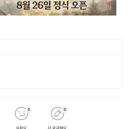
0
0
슬퍼요
더 궁금해요