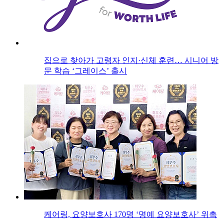
집으로 찾아가 고령자 인지·신체 훈련… 시니어 방
문 학습 ‘그레이스’ 출시
케어링, 요양보호사 170명 ‘명예 요양보호사’ 위촉