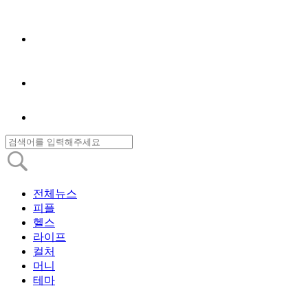
전체뉴스
피플
헬스
라이프
컬처
머니
테마