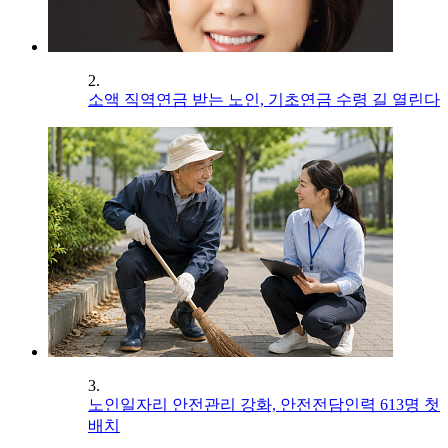
2.
소액 직역연금 받는 노인, 기초연금 수령 길 열린다
3.
노인일자리 안전관리 강화, 안전전담인력 613명 첫
배치