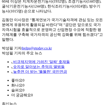
60세 이상은 지게차운전기능사(1932명), 조경기능사(1445명),
굴삭기운전기능사(1244명), 한식조리기능사(1024명), 방수기
능사(1015명) 순으로 나타났다.
김동만 이사장은 “통계연보가 국가기술자격에 관심 있는 모든
분에게 유용하게 활용되길 바란다”며 “공단은 앞으로도 국가
자격시험을 효율적으로 운영하고 산업현장 수요에 적합한 평
가체계를 구축해 국가자격의 공신력 강화를 위해 힘쓰겠다”고
말했다.
박성필 기자
feelps@etoday.co.kr
박성필 기자의 주요 뉴스
⌞
비규제지역에 가려진 '알짜' 호재들
⌞
숫자로 알아보는 추억의 앨범들
⌞
늦추면 더 받는 '똘똘한' 국민연금
좋아요
0
화나요
0
슬퍼요
0
더 궁금해요
0
최신뉴스