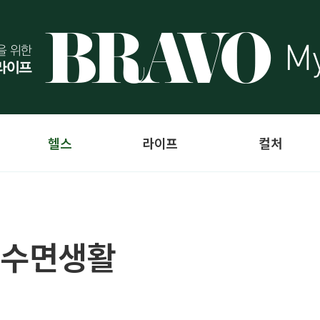
헬스
라이프
컬처
 수면생활