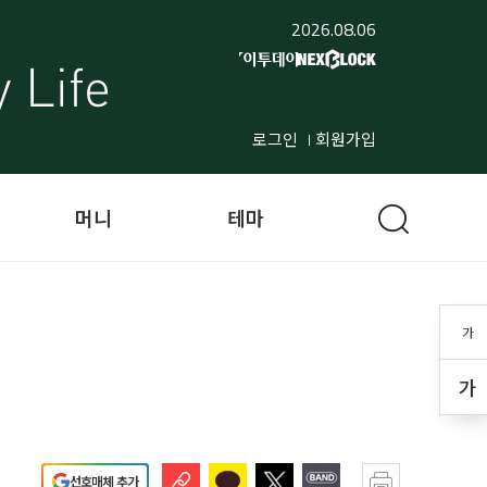
2026.08.06
로그인
회원가입
머니
테마
가
가
선호매체 추가