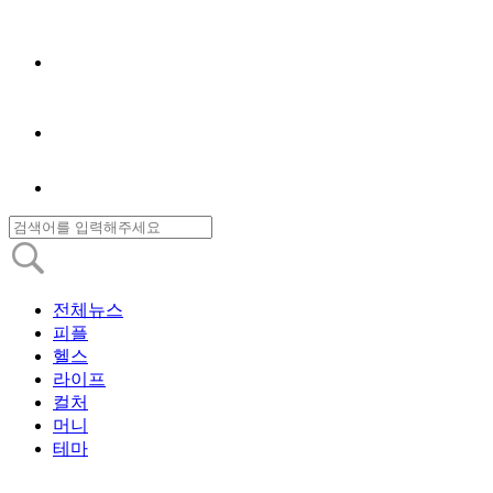
전체뉴스
피플
헬스
라이프
컬처
머니
테마