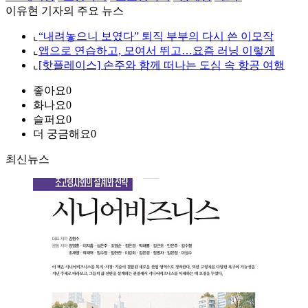
이유현 기자의 주요 뉴스
⌞
“내려놓으니 보였다” 퇴직 부부의 다시 쓴 이모작
⌞
앱으로 연습하고, 모여서 뛰고…요즘 러닝 이렇게
⌞
[핫플레이스] 손주와 함께 떠나는 도심 속 항공 여행
좋아요
0
화나요
0
슬퍼요
0
더 궁금해요
0
최신뉴스