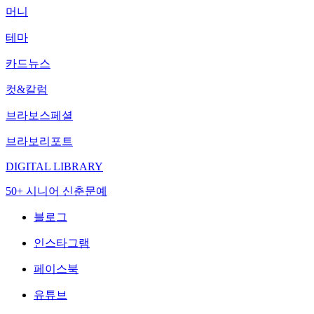
머니
테마
카드뉴스
컷&칼럼
브라보스페셜
브라보리포트
DIGITAL LIBRARY
50+ 시니어 신춘문예
블로그
인스타그램
페이스북
유튜브