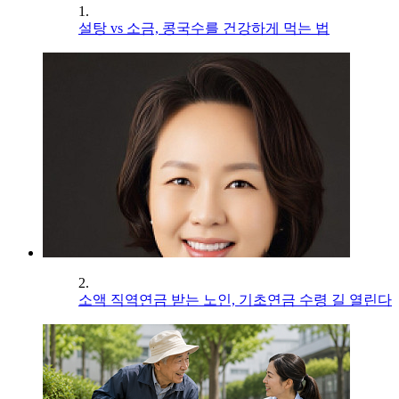
1.
설탕 vs 소금, 콩국수를 건강하게 먹는 법
2.
소액 직역연금 받는 노인, 기초연금 수령 길 열린다