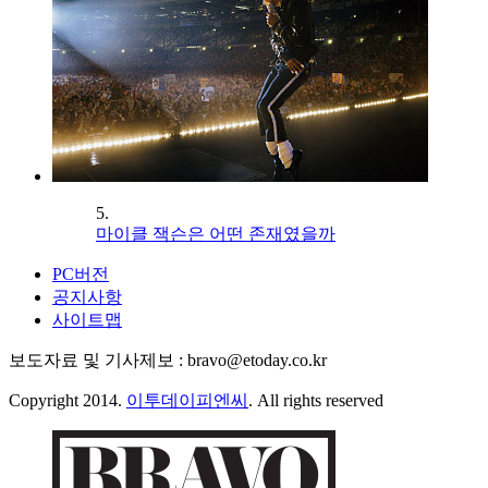
5.
마이클 잭슨은 어떤 존재였을까
PC버전
공지사항
사이트맵
보도자료 및 기사제보 : bravo@etoday.co.kr
Copyright 2014.
이투데이피엔씨
. All rights reserved