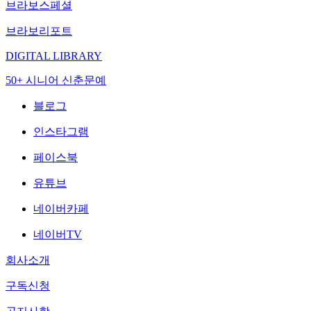
브라보스페셜
브라보리포트
DIGITAL LIBRARY
50+ 시니어 신춘문예
블로그
인스타그램
페이스북
유튜브
네이버카페
네이버TV
회사소개
구독신청