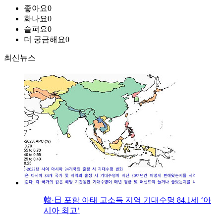
좋아요
0
화나요
0
슬퍼요
0
더 궁금해요
0
최신뉴스
韓·日 포함 아태 고소득 지역 기대수명 84.1세 ‘아
시아 최고’