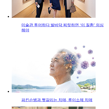
미술관 투어하다 발바닥 찌릿하면 ‘이 질환’ 의심
해야
파킨슨병과 헷갈리는 치매, 루이소체 치매