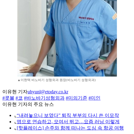
▲이현택 바노바기 성형외과 원장(바노바기 성형외과)
이유현 기자
uhyunl@etoday.co.kr
#콧볼
#코
#바노바기성형외과
#미의기준
#미인
이유현 기자의 주요 뉴스
⌞
“내려놓으니 보였다” 퇴직 부부의 다시 쓴 이모작
⌞
앱으로 연습하고, 모여서 뛰고…요즘 러닝 이렇게
⌞
[핫플레이스] 손주와 함께 떠나는 도심 속 항공 여행