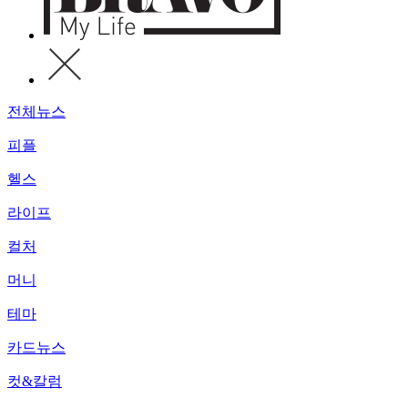
전체뉴스
피플
헬스
라이프
컬처
머니
테마
카드뉴스
컷&칼럼