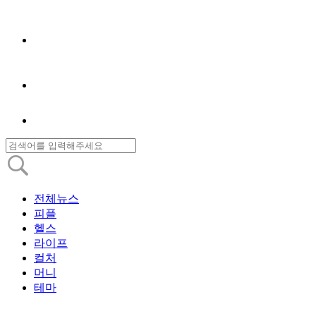
전체뉴스
피플
헬스
라이프
컬처
머니
테마