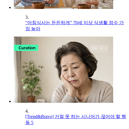
3.
“아침식사는 든든하게” 70세 이상 식생활 점수 가
장 높아
4.
[Trend&Bravo] 거절 못 하는 시니어가 끊어야 할 행
동 5