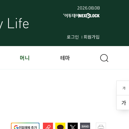
2026.08.08
로그인
회원가입
머니
테마
가
가
선호매체 추가