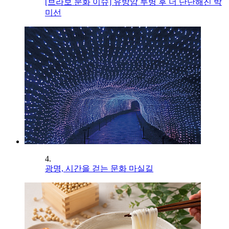
[브라보 문화 이슈] 유방암 투병 후 더 단단해진 박
미선
4.
광명, 시간을 걷는 문화 마실길