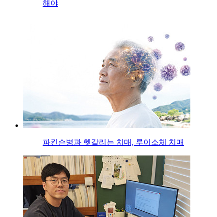
해야
파킨슨병과 헷갈리는 치매, 루이소체 치매