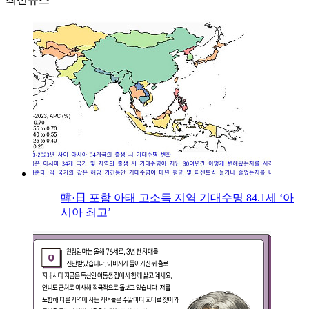
韓·日 포함 아태 고소득 지역 기대수명 84.1세 ‘아
시아 최고’