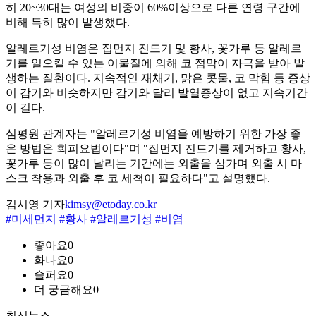
히 20~30대는 여성의 비중이 60%이상으로 다른 연령 구간에
비해 특히 많이 발생했다.
알레르기성 비염은 집먼지 진드기 및 황사, 꽃가루 등 알레르
기를 일으킬 수 있는 이물질에 의해 코 점막이 자극을 받아 발
생하는 질환이다. 지속적인 재채기, 맑은 콧물, 코 막힘 등 증상
이 감기와 비슷하지만 감기와 달리 발열증상이 없고 지속기간
이 길다.
심평원 관계자는 "알레르기성 비염을 예방하기 위한 가장 좋
은 방법은 회피요법이다"며 "집먼지 진드기를 제거하고 황사,
꽃가루 등이 많이 날리는 기간에는 외출을 삼가며 외출 시 마
스크 착용과 외출 후 코 세척이 필요하다"고 설명했다.
김시영 기자
kimsy@etoday.co.kr
#미세먼지
#황사
#알레르기성
#비염
좋아요
0
화나요
0
슬퍼요
0
더 궁금해요
0
최신뉴스