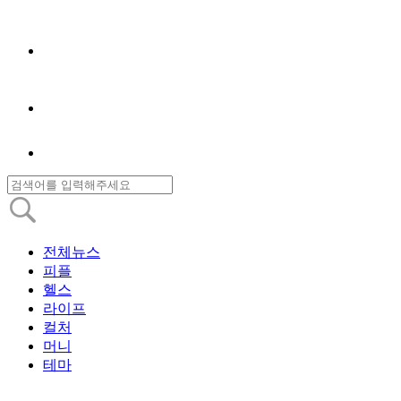
전체뉴스
피플
헬스
라이프
컬처
머니
테마