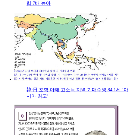
험 7배 높아
韓·日 포함 아태 고소득 지역 기대수명 84.1세 ‘아
시아 최고’