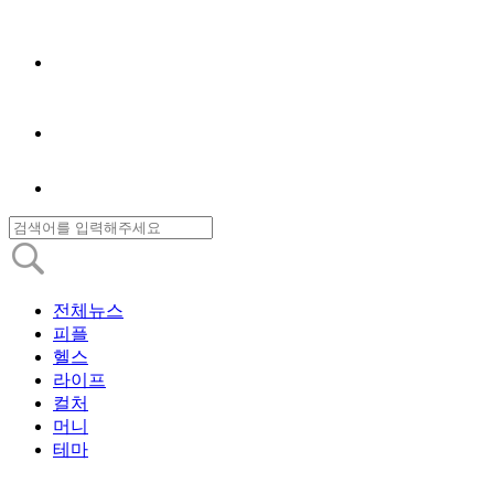
전체뉴스
피플
헬스
라이프
컬처
머니
테마