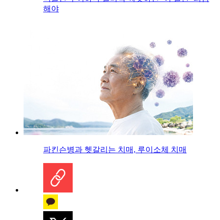
해야
파킨슨병과 헷갈리는 치매, 루이소체 치매