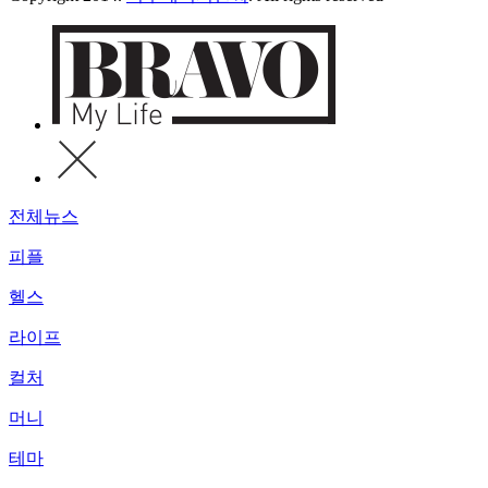
전체뉴스
피플
헬스
라이프
컬처
머니
테마