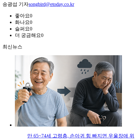
송광섭 기자
songbird@etoday.co.kr
좋아요
0
화나요
0
슬퍼요
0
더 궁금해요
0
최신뉴스
만 65~74세 고령층, 손아귀 힘 빠지면 우울장애 위