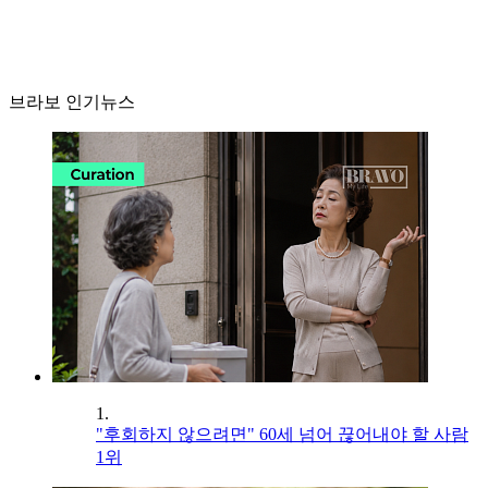
브라보 인기뉴스
1.
"후회하지 않으려면" 60세 넘어 끊어내야 할 사람
1위