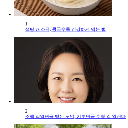
1.
설탕 vs 소금, 콩국수를 건강하게 먹는 법
2.
소액 직역연금 받는 노인, 기초연금 수령 길 열린다