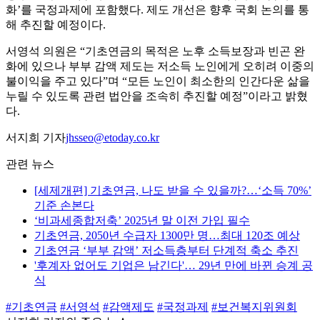
화’를 국정과제에 포함했다. 제도 개선은 향후 국회 논의를 통
해 추진할 예정이다.
서영석 의원은 “기초연금의 목적은 노후 소득보장과 빈곤 완
화에 있으나 부부 감액 제도는 저소득 노인에게 오히려 이중의
불이익을 주고 있다”며 “모든 노인이 최소한의 인간다운 삶을
누릴 수 있도록 관련 법안을 조속히 추진할 예정”이라고 밝혔
다.
서지희 기자
jhsseo@etoday.co.kr
관련 뉴스
[세제개편] 기초연금, 나도 받을 수 있을까?…‘소득 70%’
기준 손본다
‘비과세종합저축’ 2025년 말 이전 가입 필수
기초연금, 2050년 수급자 1300만 명…최대 120조 예상
기초연금 ‘부부 감액’ 저소득층부터 단계적 축소 추진
'후계자 없어도 기업은 남긴다'… 29년 만에 바뀐 승계 공
식
#기초연금
#서영석
#감액제도
#국정과제
#보건복지위원회