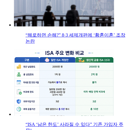
“해로하면 손해?” 8·3 세제개편에 ‘황혼이혼’ 조장
논란
“ISA ‘남은 한도’ 사라질 수 있다” 기존 가입자 주