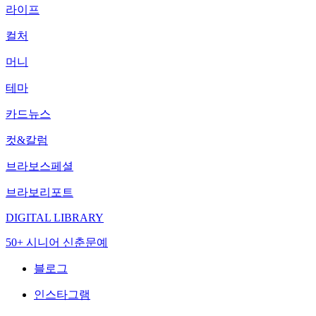
라이프
컬처
머니
테마
카드뉴스
컷&칼럼
브라보스페셜
브라보리포트
DIGITAL LIBRARY
50+ 시니어 신춘문예
블로그
인스타그램