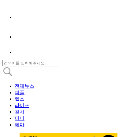
전체뉴스
피플
헬스
라이프
컬처
머니
테마