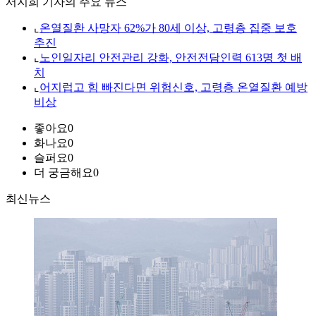
서지희 기자의 주요 뉴스
⌞
온열질환 사망자 62%가 80세 이상, 고령층 집중 보호
추진
⌞
노인일자리 안전관리 강화, 안전전담인력 613명 첫 배
치
⌞
어지럽고 힘 빠진다면 위험신호, 고령층 온열질환 예방
비상
좋아요
0
화나요
0
슬퍼요
0
더 궁금해요
0
최신뉴스