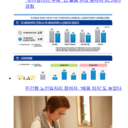
“추천했더니 구매” 日 돌봄 현장 종사자 91.5%가
경험
민간형 노인일자리 참여자, ‘배움 의지’도 높았다