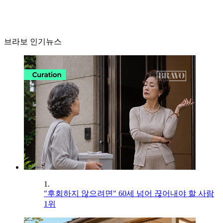
브라보 인기뉴스
1.
"후회하지 않으려면" 60세 넘어 끊어내야 할 사람
1위