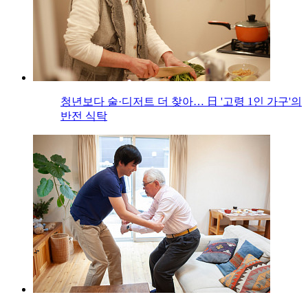
청년보다 술·디저트 더 찾아… 日 '고령 1인 가구'의
반전 식탁