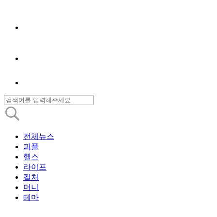
전체뉴스
피플
헬스
라이프
컬처
머니
테마