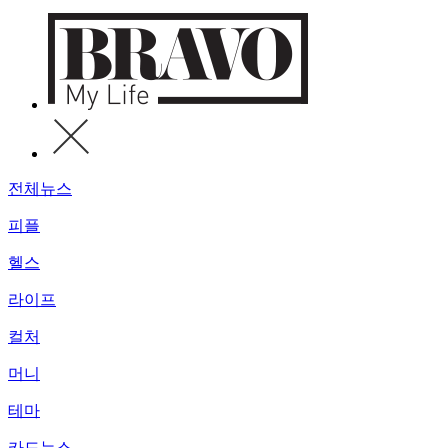
전체뉴스
피플
헬스
라이프
컬처
머니
테마
카드뉴스