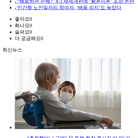
⌞
“해로하면 손해?” 8·3 세제개편에 ‘황혼이혼’ 조장 논란
⌞
민간형 노인일자리 참여자, ‘배움 의지’도 높았다
좋아요
0
화나요
0
슬퍼요
0
더 궁금해요
0
최신뉴스