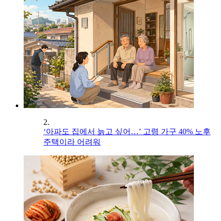
2.
‘아파도 집에서 늙고 싶어…’ 고령 가구 40% 노후
주택이라 어려워