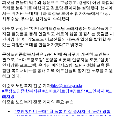
피켓을 흔들며 박수와 응원으로 호응했고, 경쟁이 아닌 화합의
축제로 분위기를 더했다고 경로당 관계자는 설명했다. 행사에
서는 뛰어난 무대 매너와 열정을 보여준 참가자들에게 대상,
최우수상, 우수상, 참가상이 수여됐다.
이순호 관장은 “이번 스마트경로당 노래자랑은 어르신들이 디
지털 플랫폼을 통해 연결되고 서로의 삶을 응원하는 뜻깊은 시
간이었다”며 “앞으로도 어르신들의 재능과 열정을 발휘할 수
있는 다양한 무대를 만들어가겠다”고 밝혔다.
문정노인종합복지관은 29년 만에 송파구에 개관한 노인복지
관으로, ‘스마트경로당’ 운영을 비롯해 인공지능 로봇 ‘실벗’
인지강화 프로그램, 온라인 예약시스템, 노년사회화 교육 등
첨단 복지서비스를 통해 지역 어르신들의 활기찬 노후를 지원
하고 있다.
이준호 노인복지 전문 기자
jhlee@etoday.co.kr
#문정노인종합복지관
#스마트경로당
#경로당
#노인복지
#노
래자랑
이준호 노인복지 전문 기자의 주요 뉴스
⌞
“추천했더니 구매” 日 돌봄 현장 종사자 91.5%가 경험