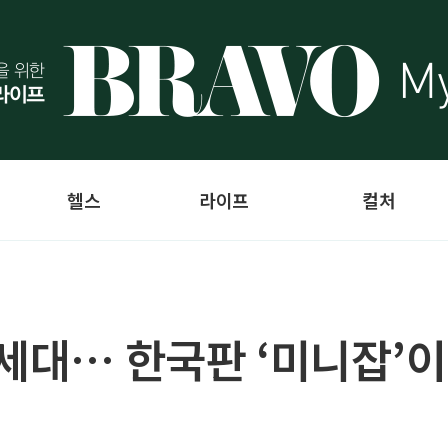
헬스
라이프
컬처
0세대… 한국판 ‘미니잡’