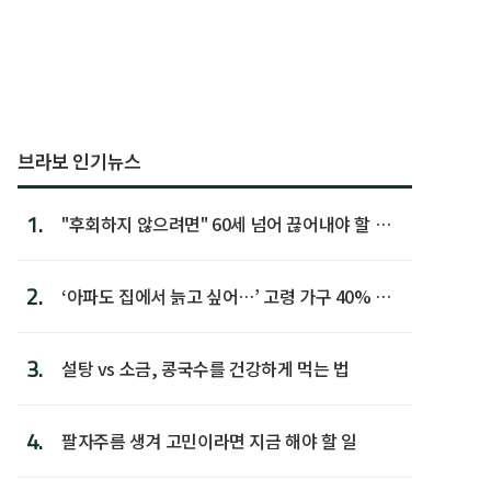
브라보 인기뉴스
1.
"후회하지 않으려면" 60세 넘어 끊어내야 할 사
람 1위
2.
‘아파도 집에서 늙고 싶어…’ 고령 가구 40% 노
후 주택이라 어...
3.
설탕 vs 소금, 콩국수를 건강하게 먹는 법
4.
팔자주름 생겨 고민이라면 지금 해야 할 일