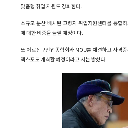
여기에는 어르신뿐만 아니라 베이비부머 등 장년층도
△주례 △주차관리 △운전 등의 일자리 발굴을 통해