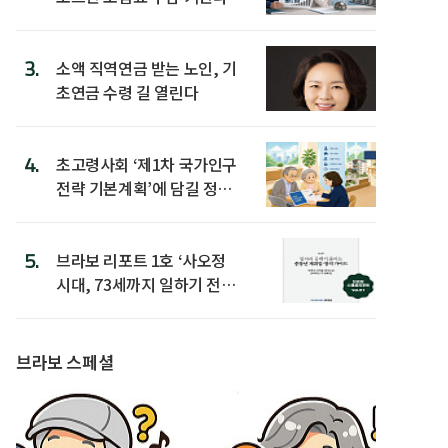
3.
소액 직역연금 받는 노인, 기
초연금 수령 길 열린다
4.
초고령사회 ‘제1차 국가인구
전략 기본계획’에 담길 정책
은
5.
브라보 리포트 1호 ‘사오정
시대, 73세까지 일하기 전략’
발간
브라보 스페셜