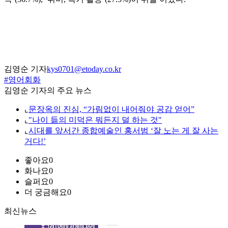
김영순 기자
kys0701@etoday.co.kr
#영어회화
김영순 기자의 주요 뉴스
⌞
문장옥의 진심, “가림없이 내어줘야 공감 얻어”
⌞
"나이 듦의 미덕은 뭐든지 덜 하는 것"
⌞
시대를 앞서간 종합예술인 홍서범 ‘잘 노는 게 잘 사는
거다!’
좋아요
0
화나요
0
슬퍼요
0
더 궁금해요
0
최신뉴스