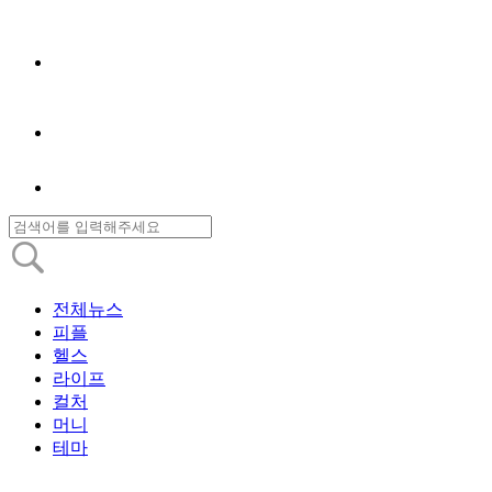
전체뉴스
피플
헬스
라이프
컬처
머니
테마