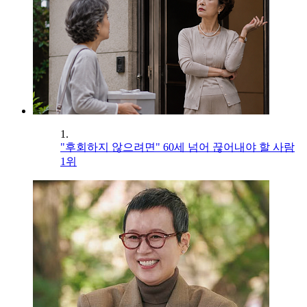
1.
"후회하지 않으려면" 60세 넘어 끊어내야 할 사람
1위