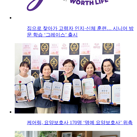
집으로 찾아가 고령자 인지·신체 훈련… 시니어 방
문 학습 ‘그레이스’ 출시
케어링, 요양보호사 170명 ‘명예 요양보호사’ 위촉