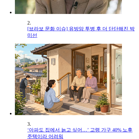
2.
[브라보 문화 이슈] 유방암 투병 후 더 단단해진 박
미선
3.
‘아파도 집에서 늙고 싶어…’ 고령 가구 40% 노후
주택이라 어려워