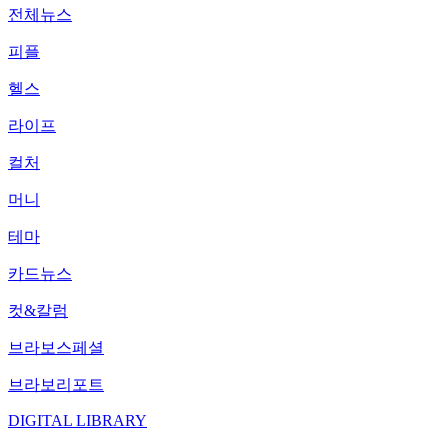
전체뉴스
피플
헬스
라이프
컬처
머니
테마
카드뉴스
컷&칼럼
브라보스페셜
브라보리포트
DIGITAL LIBRARY