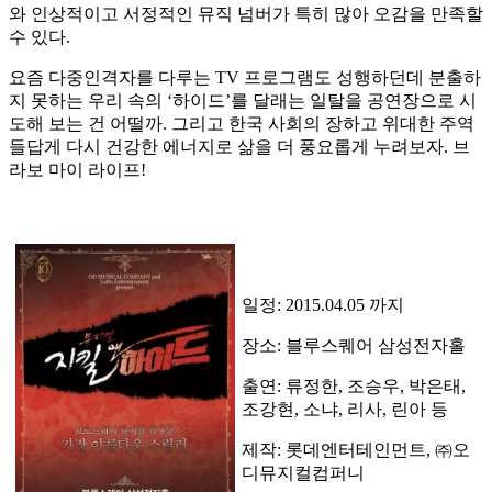
와 인상적이고 서정적인 뮤직 넘버가 특히 많아 오감을 만족할
수 있다.
요즘 다중인격자를 다루는 TV 프로그램도 성행하던데 분출하
지 못하는 우리 속의 ‘하이드’를 달래는 일탈을 공연장으로 시
도해 보는 건 어떨까. 그리고 한국 사회의 장하고 위대한 주역
들답게 다시 건강한 에너지로 삶을 더 풍요롭게 누려보자. 브
라보 마이 라이프!
일정: 2015.04.05 까지
장소: 블루스퀘어 삼성전자홀
출연: 류정한, 조승우, 박은태,
조강현, 소냐, 리사, 린아 등
제작: 롯데엔터테인먼트, ㈜오
디뮤지컬컴퍼니