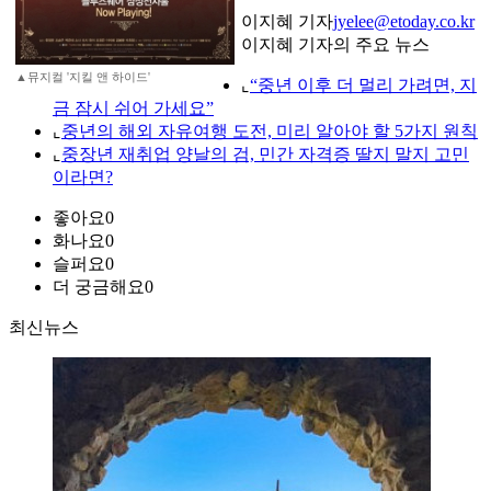
이지혜 기자
jyelee@etoday.co.kr
이지혜 기자의 주요 뉴스
▲뮤지컬 '지킬 앤 하이드'
⌞
“중년 이후 더 멀리 가려면, 지
금 잠시 쉬어 가세요”
⌞
중년의 해외 자유여행 도전, 미리 알아야 할 5가지 원칙
⌞
중장년 재취업 양날의 검, 민간 자격증 딸지 말지 고민
이라면?
좋아요
0
화나요
0
슬퍼요
0
더 궁금해요
0
최신뉴스