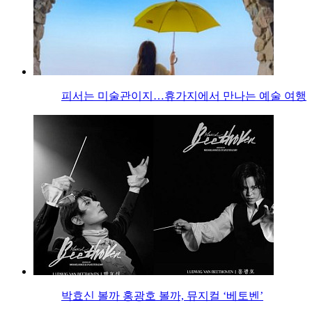
피서는 미술관이지…휴가지에서 만나는 예술 여행
박효신 볼까 홍광호 볼까, 뮤지컬 ‘베토벤’