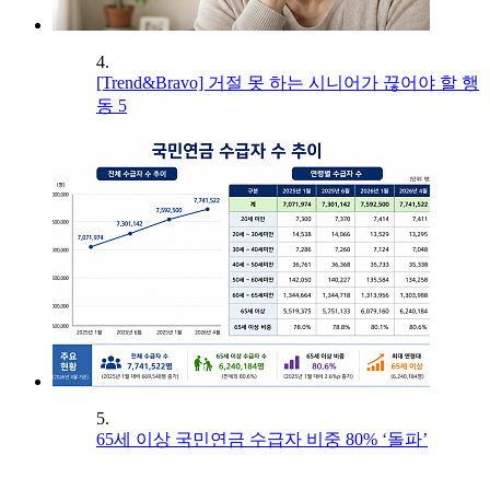
4.
[Trend&Bravo] 거절 못 하는 시니어가 끊어야 할 행
동 5
5.
65세 이상 국민연금 수급자 비중 80% ‘돌파’