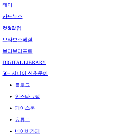
테마
카드뉴스
컷&칼럼
브라보스페셜
브라보리포트
DIGITAL LIBRARY
50+ 시니어 신춘문예
블로그
인스타그램
페이스북
유튜브
네이버카페