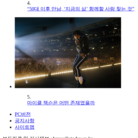
4.
“50대 이후 만남, ‘지금의 삶’ 함께할 사람 찾는 것”
5.
마이클 잭슨은 어떤 존재였을까
PC버전
공지사항
사이트맵