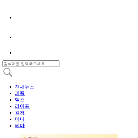
전체뉴스
피플
헬스
라이프
컬처
머니
테마