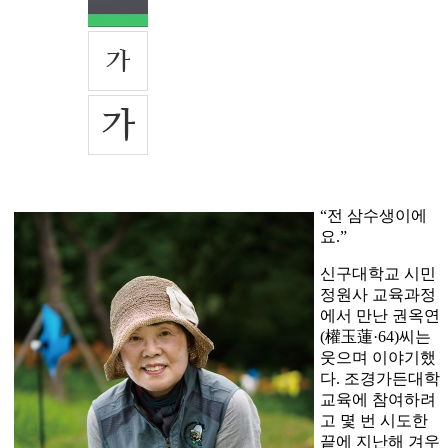
“전 삼수생이에
요.”
신구대학교 시민
정원사 교육과정
에서 만난 권옥연
(權玉蓮·64)씨는
웃으며 이야기했
다. 조경가든대학
교육에 참여하려
고 몇 번 시도한
끝에 지난해 겨우