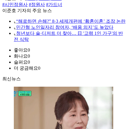
#시민정원사
#정원사
#가드너
이준호 기자의 주요 뉴스
⌞
“해로하면 손해?” 8·3 세제개편에 ‘황혼이혼’ 조장 논란
⌞
민간형 노인일자리 참여자, ‘배움 의지’도 높았다
⌞
청년보다 술·디저트 더 찾아… 日 '고령 1인 가구'의 반
전 식탁
좋아요
0
화나요
0
슬퍼요
0
더 궁금해요
0
최신뉴스