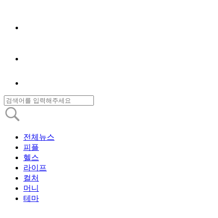
전체뉴스
피플
헬스
라이프
컬처
머니
테마