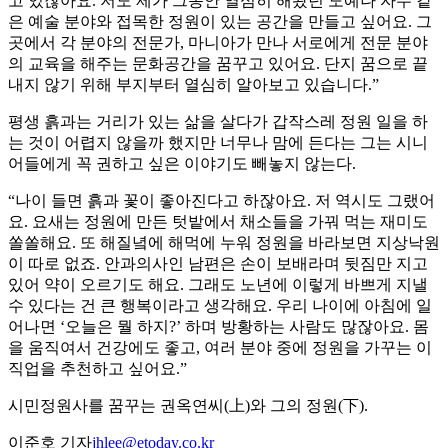
고 있잖아요. 저도 제가 그동안 열심히 해왔던 도예나 자수 같
은 예술 분야와 접목한 정원이 있는 공간을 만들고 싶어요. 그
곳에서 각 분야의 전문가, 마니아가 만나 서로에게 전문 분야
의 교육을 해주는 문화공간을 꿈꾸고 있어요. 단지 꿈으로 끝
내지 않기 위해 부지부터 열심히 알아보고 있습니다.”
평생 흙과는 거리가 있는 삶을 살다가 갑작스레 정원 일을 하
는 것이 어렵지 않을까 했지만 너무나 맘에 든다는 그는 시니
어들에게 꼭 권하고 싶은 이야기도 빼놓지 않는다.
“나이 들면 흙과 꽃이 좋아진다고 하잖아요. 저 역시도 그랬어
요. 요새는 정원에 만든 텃밭에서 채소들을 가꿔 먹는 재미도
쏠쏠해요. 또 해질녘에 해먹에 누워 정원을 바라보면 지상낙원
이 따로 없죠. 안과의사인 남편은 손이 보배라며 뒷짐만 지고
있어 약이 오르기도 해요. 그래도 노년에 이렇게 바쁘게 지낼
수 있다는 건 큰 행복이라고 생각해요. 우리 나이에 아침에 일
어나면 ‘오늘은 뭘 하지?’ 하며 방황하는 사람도 많잖아요. 몸
을 움직여서 건강에도 좋고, 여러 분야 중에 정원을 가꾸는 이
직업을 추천하고 싶어요.”
시민정원사를 꿈꾸는 권옥연씨(上)와 그의 정원(下).
이준호 기자
jhlee@etoday.co.kr