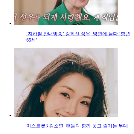
‘지하철 안내방송’ 강희선 성우, 영면에 들다 ‘향년
65세’
미스트롯3 김소연, 팬들과 함께 웃고 즐기는 무대