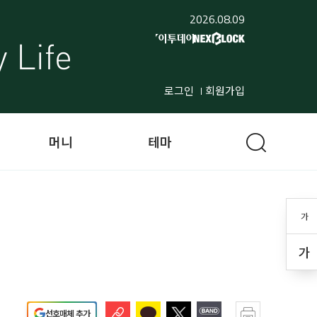
2026.08.09
로그인
회원가입
머니
테마
가
가
선호매체 추가