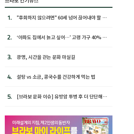
브라보 인기뉴스
1.
"후회하지 않으려면" 60세 넘어 끊어내야 할 사
람 1위
2.
‘아파도 집에서 늙고 싶어…’ 고령 가구 40% 노
후 주택이라 어...
3.
광명, 시간을 걷는 문화 마실길
4.
설탕 vs 소금, 콩국수를 건강하게 먹는 법
5.
[브라보 문화 이슈] 유방암 투병 후 더 단단해진
박미선