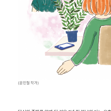
(윤민철 작가)