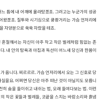
어느 틈에 내 어깨에 올라탔겠죠. 그러고는 누군가의 성공
 들어왔겠죠. 질투와 시기심으로 쿵쾅거리는 가슴 언저리에
을 자양분으로 쑥쑥 자랐을 테죠.
면 혼절해서는 자신이 아주 작고 작은 벌레처럼 힘없는 존
다. 내 안의 탐욕과 아집과 독선이 어느새 당신과 한몸이
가 옵니다. 찌르르르. 가슴 언저리에서 오는 그 신호로 당
사실을요. 어쩌면 당신은 아주 떠난 것이 아닐지도 모릅니
 천천히 숨을 들이쉬고 내쉬는 법, 오래 들여다보는 법. 이런
밑의 작은 꽃들과 벌레들, 코끝을 스치는 바람소리와 흙냄