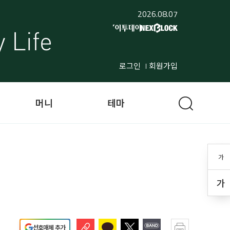
2026.08.07
로그인
회원가입
머니
테마
가
가
선호매체 추가