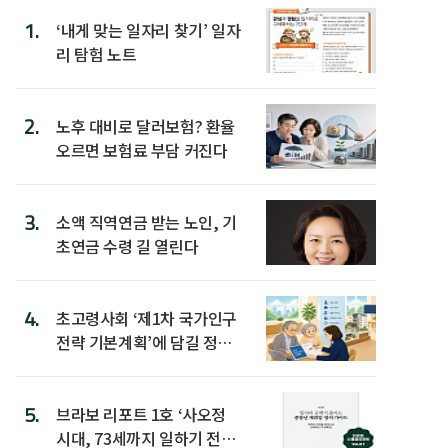
1.
‘내게 맞는 일자리 찾기’ 일자
리 탐험 노트
2.
노후 대비로 달러보험? 환율
오르면 보험료 부담 커진다
3.
소액 직역연금 받는 노인, 기
초연금 수령 길 열린다
4.
초고령사회 ‘제1차 국가인구
전략 기본계획’에 담길 정책
은
5.
브라보 리포트 1호 ‘사오정
시대, 73세까지 일하기 전략’