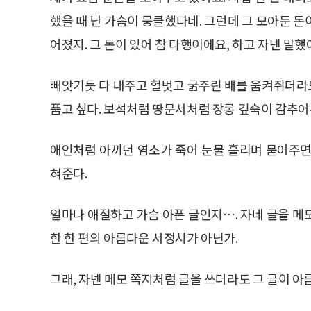
했을 때 난 가슴이 뭉클했다네. 그런데 그 모아둔 
어졌지. 그 돈이 있어 참 다행이에요, 하고 자넨 말했
빼앗기듯 다 내주고 헐벗고 굶주린 배를 움켜쥐더라
품고 싶다. 보석처럼 땅문서처럼 장롱 깊숙이 감추어
애인처럼 아끼던 염소가 죽어 눈물 흘리며 묻어주면
혀준다.
얼마나 애절하고 가슴 아픈 글인지…. 자네 글을 메
한 한 편의 아름다운 서정시가 아닌가.
그래, 자넨 메모 쪽지처럼 글을 쓰더라도 그 글이 아