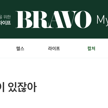
헬스
라이프
컬처
이 있잖아