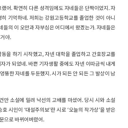
그랬어. 확연히 다른 성격임에도 자네들은 단짝이었지. 자
명히 기억하네. 저희는 강원고등학교를 졸업한 것이 아니
네들의 이 오만과 자부심은 어디에서 왔겠는가. 자네들은
거야.
활동을 하기 시작했고, 자넨 대학을 졸업하고 간호장교를
기자가 되었네. 바쁜 기자생활 중에도 자넨 이따금씩 내게
 엉뚱한 자네를 두둔했지. 시가 되든 안 되든 그 발상이 남
랐건만 소설에 밀려 낙선의 고배를 마셨어. 당시 시와 소설
승호 시인이 ‘대설주의보’란 시로 ‘오늘의 작가상’을 받은
등용문으로 바뀌어버렸어.