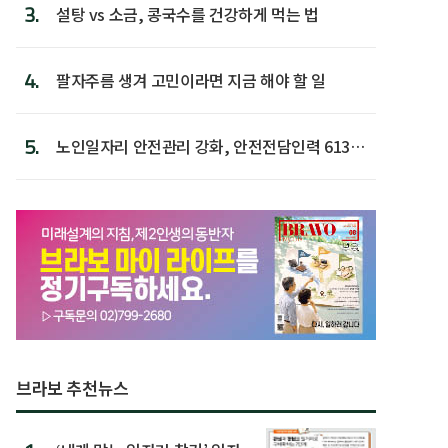
3.
설탕 vs 소금, 콩국수를 건강하게 먹는 법
4.
팔자주름 생겨 고민이라면 지금 해야 할 일
5.
노인일자리 안전관리 강화, 안전전담인력 613명
첫 배치
브라보 추천뉴스