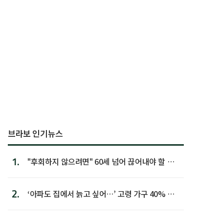
브라보 인기뉴스
1.
"후회하지 않으려면" 60세 넘어 끊어내야 할 사
람 1위
2.
‘아파도 집에서 늙고 싶어…’ 고령 가구 40% 노
후 주택이라 어...