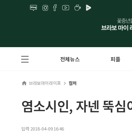
전체뉴스
피플
브라보마이라이프
컬처
염소시인, 자넨 뚝심
입력 2018-04-09 16:46