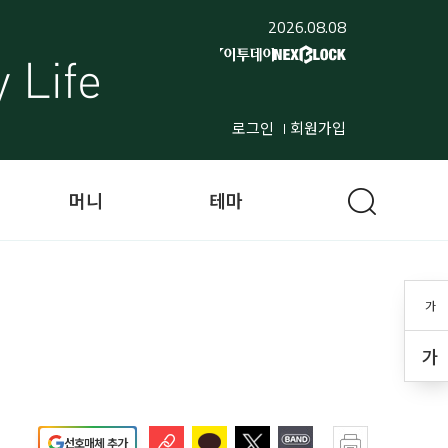
2026.08.08
로그인
회원가입
머니
테마
가
가
선호매체 추가