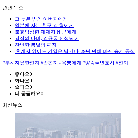
관련 뉴스
그 늦은 밤의 아버지에게
일본에 사는 친구 김 형에게
불효막심한 애제자 N 군에게
광장의 나비, 김규동 선생님께
잔인한 봄날의 편지
'후계자 없어도 기업은 남긴다' 29년 만에 바뀐 승계 공식
#부치지못한편지
#손편지
#옥봉에게
#양승국변호사
#편지
좋아요
0
화나요
0
슬퍼요
0
더 궁금해요
0
최신뉴스