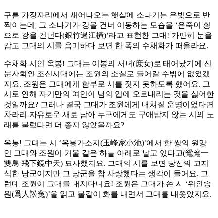
구름 가장자리에서 새어나오는 햇살에 소나기는 은빛으로 반
짝이는데, 그 소나기가 강을 건너 이동하는 모습을 ‘은죽이 횡
으로 강을 건넌다(銀竹過江橫)’라고 표현한 그대! 가만히 눈을
감고 그대의 시를 음미하다 보면 한 폭의 수채화가 떠올라요.
수채화 시인 옥봉! 그대는 이봉의 서녀(庶女)로 태어났기에 신
분사회인 조선시대에는 조원의 소실로 들어갈 수밖에 없었겠
지요. 조원은 그대에게 함부로 시를 짓지 못하도록 했어요. 그
시로 인해 자기만의 여인이 남의 입에 오르내리는 것을 싫어한
것일까요? 그러나 결국 그대가 조원에게 내쳐질 운명이었다면
차라리 자유로운 새로 남아 누구에게도 구애받지 않는 시의 노
래를 불렀다면 더 좋지 않았을까요?
옥봉! 그대는 시 ‘옥봉가소지(玉峰家小池)’에서 한 쌍의 원앙
인 그대와 조원이 거울 같은 하늘 아래로 날고 있다고(鴛鴦一
雙鳥 飛下鏡中天) 묘사했지요. 그대의 시를 보면 당신의 고지
식한 낭군이지만 그 낭군을 참 사랑했다는 생각이 들어요. 그
런데 조원이 그대를 내치다니요! 조원은 그대가 쓴 시 ‘위인송
원(爲人訟寃)’을 읽고 불같이 화를 내면서 그대를 내쫓았지요.