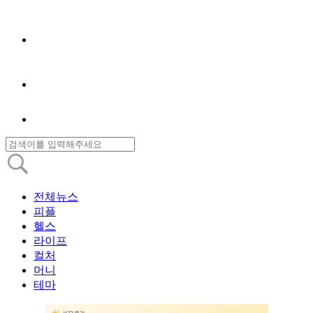
전체뉴스
피플
헬스
라이프
컬처
머니
테마