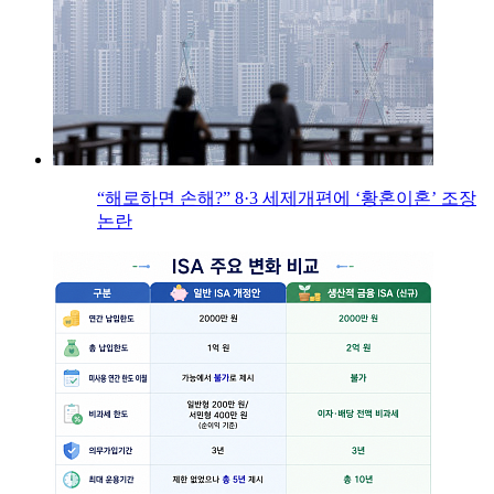
“해로하면 손해?” 8·3 세제개편에 ‘황혼이혼’ 조장
논란