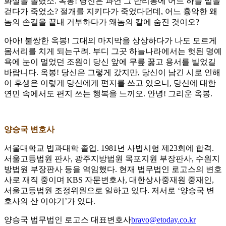
화살을 돌렸소. 옥봉! 당신은 과연 그 난리통에 어느 하늘 밑을
걷다가 죽었소? 절개를 지키다가 죽었다던데, 어느 흉악한 왜
놈의 손길을 끝내 거부하다가 왜놈의 칼에 숨진 것이오?
아아! 불쌍한 옥봉! 그대의 마지막을 상상하다가 나도 모르게
몸서리를 치게 되는구려. 부디 그곳 하늘나라에서는 헛된 명예
욕에 눈이 멀었던 조원이 당신 앞에 무릎 꿇고 용서를 빌었길
바랍니다. 옥봉! 당신은 그렇게 갔지만, 당신이 남긴 시로 인해
이 후생은 이렇게 당신에게 편지를 쓰고 있으니, 당신에 대한
연민 속에서도 편지 쓰는 행복을 느끼오. 안녕! 그리운 옥봉.
양승국 변호사
서울대학교 법과대학 졸업. 1981년 사법시험 제23회에 합격.
서울고등법원 판사, 광주지방법원 목포지원 부장판사, 수원지
방법원 부장판사 등을 역임했다. 현재 법무법인 로고스의 변호
사로 재직 중이며 KBS 자문변호사, 대한상사중재원 중재인,
서울고등법원 조정위원으로 일하고 있다. 저서로 ‘양승국 변
호사의 산 이야기’가 있다.
양승국 법무법인 로고스 대표변호사
bravo@etoday.co.kr