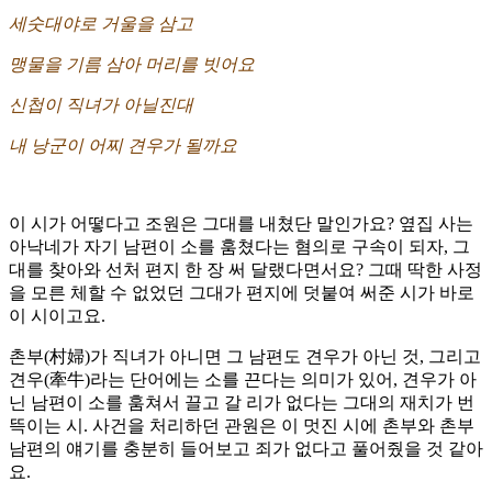
세숫대야로 거울을 삼고
맹물을 기름 삼아 머리를 빗어요
신첩이 직녀가 아닐진대
내 낭군이 어찌 견우가 될까요
이 시가 어떻다고 조원은 그대를 내쳤단 말인가요? 옆집 사는
아낙네가 자기 남편이 소를 훔쳤다는 혐의로 구속이 되자, 그
대를 찾아와 선처 편지 한 장 써 달랬다면서요? 그때 딱한 사정
을 모른 체할 수 없었던 그대가 편지에 덧붙여 써준 시가 바로
이 시이고요.
촌부(村婦)가 직녀가 아니면 그 남편도 견우가 아닌 것, 그리고
견우(牽牛)라는 단어에는 소를 끈다는 의미가 있어, 견우가 아
닌 남편이 소를 훔쳐서 끌고 갈 리가 없다는 그대의 재치가 번
뜩이는 시. 사건을 처리하던 관원은 이 멋진 시에 촌부와 촌부
남편의 얘기를 충분히 들어보고 죄가 없다고 풀어줬을 것 같아
요.