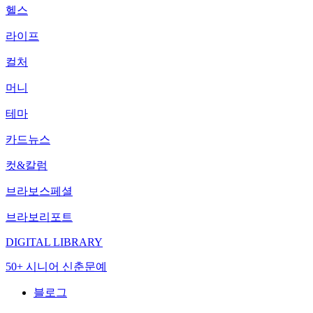
헬스
라이프
컬처
머니
테마
카드뉴스
컷&칼럼
브라보스페셜
브라보리포트
DIGITAL LIBRARY
50+ 시니어 신춘문예
블로그