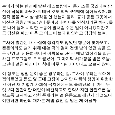
누이가 하는 펜션에 딸린 레스토랑에서 돈가스를 굽겠다며 당
신이 남쪽의 바닷가로 떠난 것도 벌써 4년째에 접어들었어. 왜
진작 몸을 써서 살 생각을 안 했는지 몰라. 공기 좋은 그곳에서
당신은 공황장애도 많이 좋아졌다며 나를 안심시키곤 하지. 물
론 나이 들어 시작한 노동이 말처럼 쉬운 일이 아니겠지만 지
금 당신은 파산 이후 그 어느 때보다 편안하고 당당해 보여.
그사이 출간된 내 소설에 생각지도 않았던 행운이 찾아오고,
푼돈이라도 벌기 위해 애쓴 덕에 얼마 전엔 남아 있던 빚을 모
두 갚았고, 신용회생이란 이름으로 5년간 매달 일정액을 입금
하던 프로그램도 모두 끝났어. 그 마지막 허가장을 받은 오늘,
12년에 걸친 파산이 마침내 마무리된 거야. 나도 모르지 않아.
이 정도는 정말 운이 좋은 경우라는 걸. 그사이 우리는 60대에
접어들었고 몸도 몇 군데 고장이 났지만 다행히 생명이 위험한
건 아닌 채 이렇게 사회적 금치산에서도 풀려났으니. 아니 무
엇보다 인간이란 더없이 비천하고도 연약하지만 한편으론 놀
랍도록 고귀하고 강한 존재라는 걸 온몸으로 깨닫게 되었으니
이만하면 파산의 대가론 제법 값진 걸 얻은 게 아닐까.