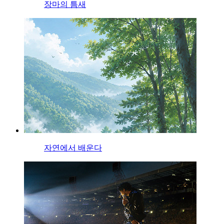
장마의 틈새
자연에서 배운다