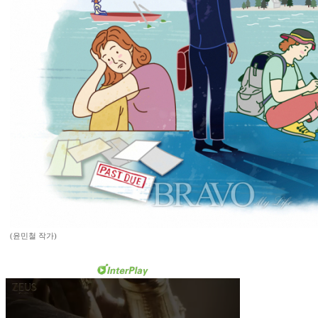
(윤민철 작가)