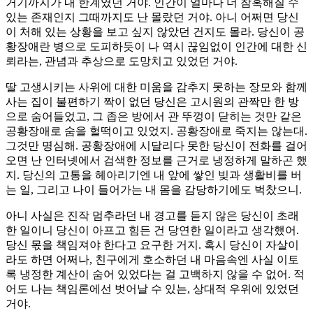
거기까지가 내 한계였던 거야. 인간이 얼마나 더 참혹해질 수
있는 존재인지 그때까지도 난 몰랐던 거야. 아니 어쩌면 당신
이 처해 있는 상황을 보고 싶지 않았던 건지도 몰라. 당신이 공
황장애란 병으로 도피하듯이 나 역시 끊임없이 인간에 대한 신
뢰라는, 관념과 추상으로 도망치고 있었던 거야.
딸 고생시키는 사위에 대한 미움을 감추지 못하는 장모와 함께
사는 집이 불편하기 짝이 없던 당신은 고시원의 관짝만 한 방
으로 숨어들었고, 그 좁은 방에서 관 뚜껑이 닫히는 것만 같은
공황장애로 숨을 헐떡이고 있었지. 공황장애로 죽지는 않는대.
그것만 명심해. 공황장애에 시달리다 못한 당신이 전화를 걸어
오면 난 인터넷에서 검색한 정보를 근거로 냉정하게 말하곤 했
지. 당신의 고통을 헤아리기엔 내 앞에 쌓인 빚과 생활비를 버
는 일, 그리고 나이 들어가는 내 몸을 감당하기에도 벅찼으니.
아니 사실은 진작 멈추라던 내 경고를 듣지 않은 당신이 초래
한 일이니 당신이 아프고 힘든 건 당연한 일이라고 생각했어.
당신 몫을 책임져야 한다고 요구한 거지. 혹시 당신이 자살이
라도 하면 어쩌나, 친구에게 호소하던 내 마음속엔 사실 이토
록 냉정한 계산이 숨어 있었다는 걸 고백하지 않을 수 없어. 적
어도 나는 책임론에선 벗어날 수 있는, 상대적 우위에 있었던
거야.