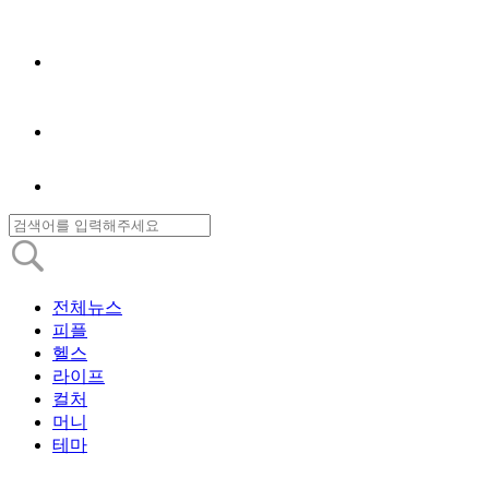
전체뉴스
피플
헬스
라이프
컬처
머니
테마