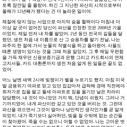
토록 잠깐일 줄 몰랐어. 하긴 그 지난한 파산의 시작으로부터
올해가 12년째가 됐다는 건 더 놀라운 일이야.
체질에 맞지 않는 사업으로 마지막 숨을 헐떡이다 마침내 더
이상 갈 곳이 없어진 당신이 파산을 인정한 것은 2008년 가을
이었지. 제일 먼저 내 차를 팔았어. 2년 동안 전국의 길들을 달
렸던, 생전 처음 내 이름으로 산 그 승용차를 팔기 전날, 나는
파주의 한 절에 가서 눈물의 작별식을 하고 돌아왔어. 사물도
때론 생명이 있다는 것을 그때 처음 알았지. 그 후 매일 우편함
을 가득 채우던 신용보증기금과 은행 그리고 카드회사의 연체
고지서들, 카드 대환론까지 생전 처음 알게 된 일들은 끝도 없
었어.
어느 날엔 새벽 2시에 빚쟁이가 벨을 누르기도 했지. 마침 미국
발 금융위기 여파로 믿고 있던 집값마저 급락해 경매 직전에야
최저가로 집을 팔고 월세 아파트로 짐을 옮기던 날은 차라리
담담했어. 내 것이 아니었던 거지 뭐, 단념이 쉬웠지. 그러나 거
기까지였어. 내게 파산이란 갖고 있던 것을 버리는 것. 그런데
파산을 겪으면서 그것이 얼마나 낭만적인 생각인가를 곧 알게
되었지. 내가 죽기보다 싫어하던, 빚을 질 수밖에 없는 순간들
이 찾아왔어. 죽을 수는 없으니 어쩔 수 없었어. 나는 고마운 벗