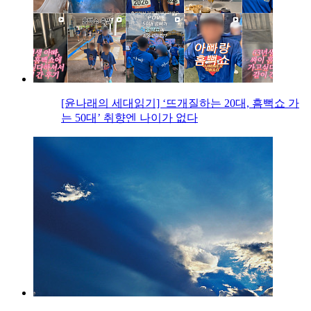
[윤나래의 세대읽기] ‘뜨개질하는 20대, 흠뻑쇼 가
는 50대’ 취향엔 나이가 없다