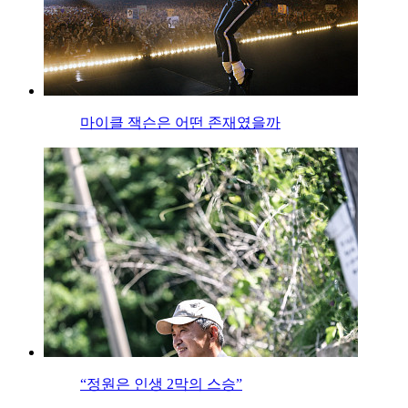
마이클 잭슨은 어떤 존재였을까
“정원은 인생 2막의 스승”