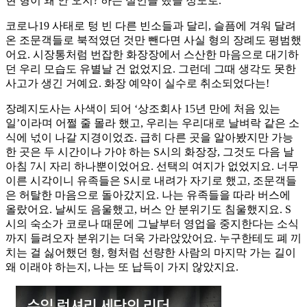
현 형이 왜 안 오지? 하는 실언을 했을 정도로.
코로나19 사태로 텅 빈 다른 빈소들과 달리, 슬픔에 겨워 달려
온 조문객들로 북적였던 것만 뺀다면 사실 형의 장례도 평범했
어요. 시장통처럼 번잡한 화장장에서 스산한 마음으로 대기하
던 우리 모습도 유별날 건 없었지요. 그런데 그때 생각도 못한
사고가 생긴 거예요. 화장 예약이 실수로 취소되었다는!
장례지도사는 사색이 되어 ‘상조회사 15년 만에 처음 있는
일’이라며 어쩔 줄 몰라 했고, 우리는 우리대로 날벼락 같은 소
식에 넋이 나갈 지경이었죠. 급히 다른 곳을 알아봤지만 가능
한 곳은 두 시간이나 가야 하는 S시의 화장장, 그것도 다음 날
아침 7시 자리 하나뿐이었어요. 선택의 여지가 없었지요. 너무
이른 시각이니 유족들은 S시로 내려가 자기로 했고, 조문객들
은 허탈한 마음으로 돌아갔지요. 나는 유족들을 따라 버스에
올랐어요. 날씨도 음울했고, 버스 안 분위기도 침울했지요. S
시의 숙소가 코로나 때문에 그날부터 영업을 중지한다는 소식
까지 들려오자 분위기는 더욱 가라앉았어요. 누구한테도 폐 끼
치는 걸 싫어했던 형, 형처럼 선량한 사람의 마지막 가는 길이
왜 이래야 하는지, 나는 또 납득이 가지 않았지요.