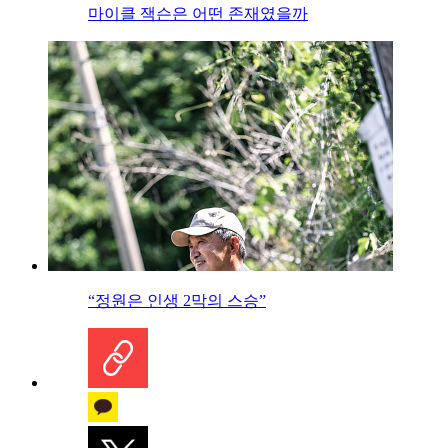
마이클 잭슨은 어떤 존재였을까
“정원은 인생 2막의 스승”