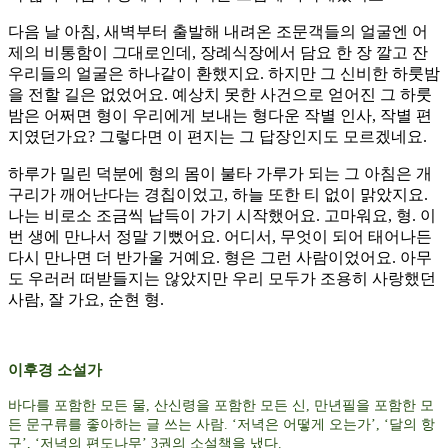
다음 날 아침, 새벽부터 출발해 내려온 조문객들의 얼굴엔 어
제의 비통함이 그대로인데, 장례식장에서 담요 한 장 깔고 잔
우리들의 얼굴은 하나같이 환했지요. 하지만 그 신비한 하룻밤
을 전할 길은 없었어요. 예상치 못한 사건으로 얻어진 그 하룻
밤은 어쩌면 형이 우리에게 보내는 형다운 작별 인사, 작별 편
지였던가요? 그렇다면 이 편지는 그 답장인지도 모르겠네요.
하루가 밀린 덕분에 형의 몸이 불타 가루가 되는 그 아침은 개
구리가 깨어난다는 경칩이었고, 하늘 또한 티 없이 맑았지요.
나는 비로소 조금씩 납득이 가기 시작했어요. 고마워요, 형. 이
번 생에 만나서 정말 기뻤어요. 어디서, 무엇이 되어 태어나든
다시 만나면 더 반가울 거예요. 형은 그런 사람이었어요. 아무
도 우러러 떠받들지는 않았지만 우리 모두가 조용히 사랑했던
사람, 잘 가요, 순현 형.
이후경 소설가
바다를 포함한 모든 물, 산신령을 포함한 모든 신, 만년필을 포함한 모
든 문구류를 좋아하는 글 쓰는 사람. ‘저녁은 어떻게 오는가’, ‘달의 항
구’, ‘저녁의 편도나무’ 3권의 소설책을 냈다.