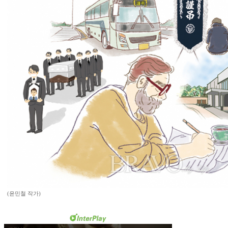
(윤민철 작가)