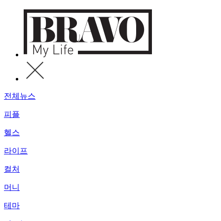
전체뉴스
피플
헬스
라이프
컬처
머니
테마