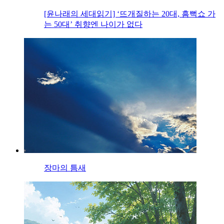
[윤나래의 세대읽기] ‘뜨개질하는 20대, 흠뻑쇼 가
는 50대’ 취향엔 나이가 없다
장마의 틈새