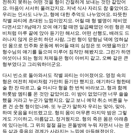
전하지 못하는 어떤 것을 형이 간절하게 보내는 것만 같았어
요. 마음이 서서히 풀려갔지요. 저녁 식사 자리도 참 좋았어요.
우리는 인사도 나누고, 형에 대한 추억도 나누었어요. 따뜻한
작별 파티에 초대된 느낌이었지요. 어릴 때 형 별명이 제비였
다면서요? 8남매가 모여 얘기할 때면 일곱째였던 어린 형은 제
비처럼 마루 끝에 앉아 듣기만 해서요. 어떤 선행도, 배려도 드
러나지 않게 은은히 하던 사람, 그런 형이 맏형님 댁에 얹혀살
던 몸으로 민주화 운동에 뛰어들 때의 심정은 또 어땠을까요?
형수님의 얘기를 들으며 미루어 짐작만 해봤지요. 그런가 하면
여섯이나 되는 형의 처제들은 형이 아버지 같고, 오빠 같은 큰
형부였다고 그리워하더군요.
다시 빈소로 돌아와서도 작별 파티는 이어졌어요. 영정 속의
형은 여전히 제비처럼 가만히 듣기만 했지요. 얘기하다 형한테
술 한 잔 따르고, 술 마시다 형을 한 번씩 바라보고, 형과 함께
하룻밤 엠티를 온 것만 같았어요. 이 밤이 없었다면 너무 쓸쓸
했을 거라고 누군가 말했지요. 알고 보니 예약 취소 버튼을 누
른 건 순현 형이었나봐. 또 누군가 말하자 우리는 맞아, 맞아,
하며 웃음을 터뜨렸고요. 형의 몸이 머무른 마지막 밤은 그렇
게도 기이하고, 아름답고, 정겨웠지요. 형의 죽은 몸은 아래층
에 있다는데, 그 위의 절절 끓는 온돌방에 누워 자면서 나는 문
득 삶과 죽음의 경계가 사라지는 느낌에 아득해졌어요.