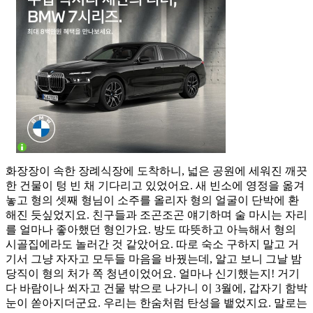
화장장이 속한 장례식장에 도착하니, 넓은 공원에 세워진 깨끗
한 건물이 텅 빈 채 기다리고 있었어요. 새 빈소에 영정을 옮겨
놓고 형의 셋째 형님이 소주를 올리자 형의 얼굴이 단박에 환
해진 듯싶었지요. 친구들과 조곤조곤 얘기하며 술 마시는 자리
를 얼마나 좋아했던 형인가요. 방도 따뜻하고 아늑해서 형의
시골집에라도 놀러간 것 같았어요. 따로 숙소 구하지 말고 거
기서 그냥 자자고 모두들 마음을 바꿨는데, 알고 보니 그날 밤
당직이 형의 처가 쪽 청년이었어요. 얼마나 신기했는지! 거기
다 바람이나 쐬자고 건물 밖으로 나가니 이 3월에, 갑자기 함박
눈이 쏟아지더군요. 우리는 한숨처럼 탄성을 뱉었지요. 말로는