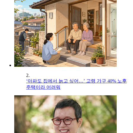
2.
‘아파도 집에서 늙고 싶어…’ 고령 가구 40% 노후
주택이라 어려워