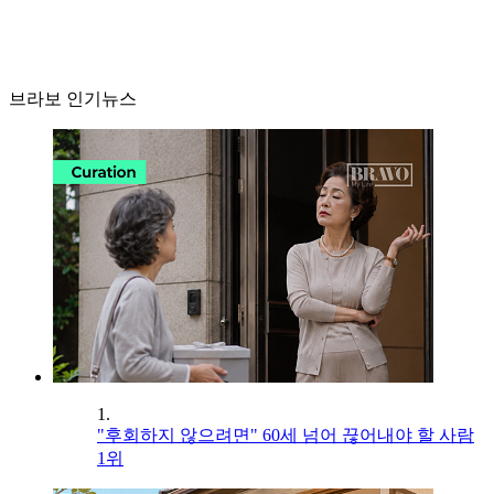
브라보 인기뉴스
1.
"후회하지 않으려면" 60세 넘어 끊어내야 할 사람
1위