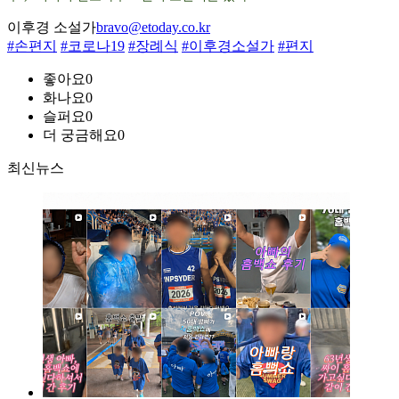
이후경 소설가
bravo@etoday.co.kr
#손편지
#코로나19
#장례식
#이후경소설가
#편지
좋아요
0
화나요
0
슬퍼요
0
더 궁금해요
0
최신뉴스