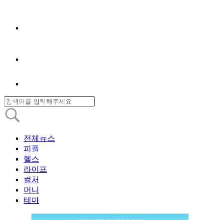
전체뉴스
피플
헬스
라이프
컬처
머니
테마