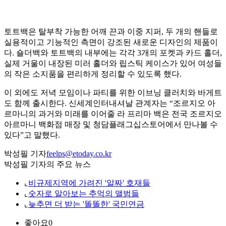
토트백은 탈부착 가능한 어깨 끈과 이중 지퍼, 두 개의 핸들로
실용적이고 기능적인 측면이 강조된 새로운 디자인의 제품이
다. 숄더백와 토트백의 내부에는 각각 3개의 포켓과 카드 홀더,
실제 거울이 내장된 미러 홀더와 립스틱 케이스가 있어 여성들
의 작은 소지품을 편리하게 정리할 수 있도록 했다.
이 외에도 저녁 모임이나 파티를 위한 이브닝 클러치와 바게트
도 함께 출시한다. 신세계인터내셔날 관계자는 “조르지오 아
르마니의 과거와 미래를 이어줄 라 프리마 백은 전국 조르지오
아르마니 백화점 매장 및 청담플래그십스토어에서 만나볼 수
있다”고 말했다.
박성필 기자
feelps@etoday.co.kr
박성필 기자의 주요 뉴스
⌞
비규제지역에 가려진 '알짜' 호재들
⌞
숫자로 알아보는 추억의 앨범들
⌞
늦추면 더 받는 '똘똘한' 국민연금
좋아요
0