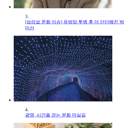
3.
[브라보 문화 이슈] 유방암 투병 후 더 단단해진 박
미선
4.
광명, 시간을 걷는 문화 마실길