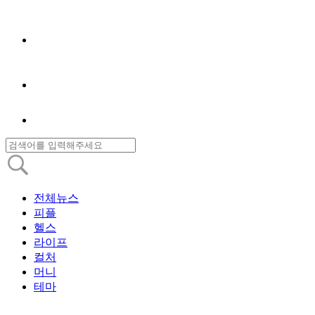
전체뉴스
피플
헬스
라이프
컬처
머니
테마