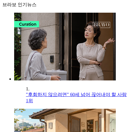
브라보 인기뉴스
1.
"후회하지 않으려면" 60세 넘어 끊어내야 할 사람
1위