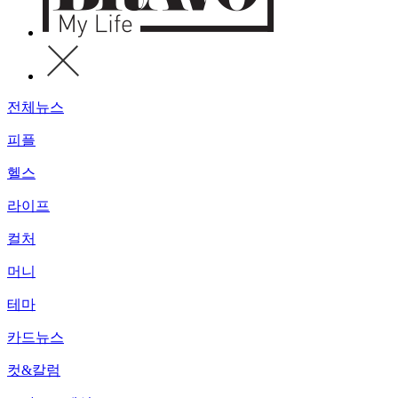
전체뉴스
피플
헬스
라이프
컬처
머니
테마
카드뉴스
컷&칼럼