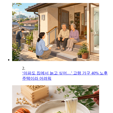
2.
‘아파도 집에서 늙고 싶어…’ 고령 가구 40% 노후
주택이라 어려워