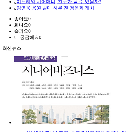
⌞
며느리와 시어머니, 친구가 될 수 있을까?
⌞
임영웅 음원 발매 하루 전 청음회 개최
좋아요
0
화나요
0
슬퍼요
0
더 궁금해요
0
최신뉴스