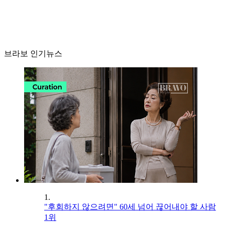
브라보 인기뉴스
1.
"후회하지 않으려면" 60세 넘어 끊어내야 할 사람
1위