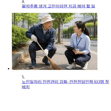
4.
팔자주름 생겨 고민이라면 지금 해야 할 일
5.
노인일자리 안전관리 강화, 안전전담인력 613명 첫
배치