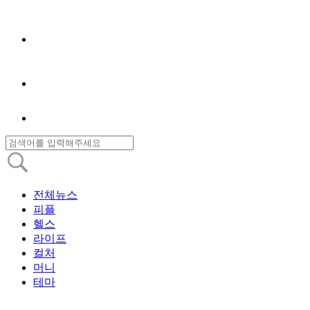
전체뉴스
피플
헬스
라이프
컬처
머니
테마