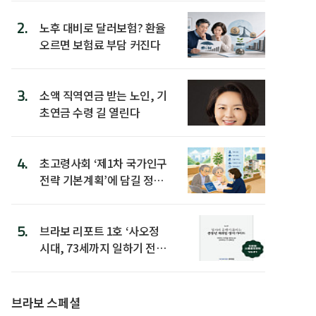
2.
노후 대비로 달러보험? 환율
오르면 보험료 부담 커진다
3.
소액 직역연금 받는 노인, 기
초연금 수령 길 열린다
4.
초고령사회 ‘제1차 국가인구
전략 기본계획’에 담길 정책
은
5.
브라보 리포트 1호 ‘사오정
시대, 73세까지 일하기 전략’
발간
브라보 스페셜