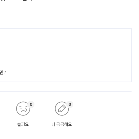
면?
0
0
슬퍼요
더 궁금해요