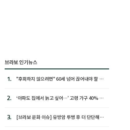
브라보 인기뉴스
1.
"후회하지 않으려면" 60세 넘어 끊어내야 할 사
람 1위
2.
‘아파도 집에서 늙고 싶어…’ 고령 가구 40% 노
후 주택이라 어...
3.
[브라보 문화 이슈] 유방암 투병 후 더 단단해진
박미선