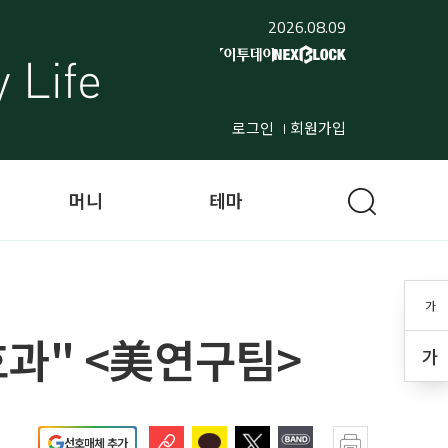
2026.08.09
로그인
회원가입
머니
테마
가
효과" <美연구팀>
가
선호매체 추가