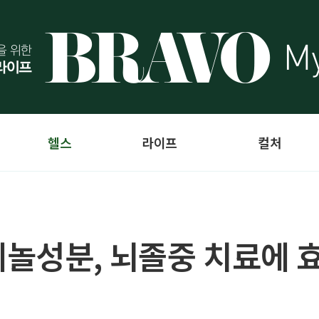
헬스
라이프
컬처
놀성분, 뇌졸중 치료에 