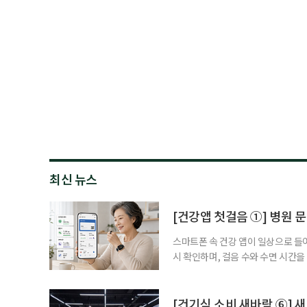
최신 뉴스
[건강앱 첫걸음 ①] 병원 문
스마트폰 속 건강 앱이 일상으로 들
시 확인하며, 걸음 수와 수면 시간을
을 돕는 앱도 있다. 여기에 스마트워
살피기도 한다. 건강상태를 살피는 
워치나 운동 앱을 먼저 떠올리기 쉽
[건기식 소비 새바람 ⑥] 새